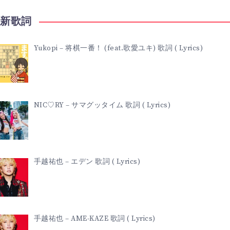
LYRICS)
最新歌詞
Yukopi – 将棋一番！ (feat.歌愛ユキ) 歌詞 ( Lyrics)
NIC♡RY – サマグッタイム 歌詞 ( Lyrics)
手越祐也 – エデン 歌詞 ( Lyrics)
手越祐也 – AME-KAZE 歌詞 ( Lyrics)