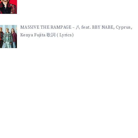
MA55IVE THE RAMPAGE – 八 feat. BBY NABE, Cyprus,
Kenya Fujita 歌詞 ( Lyrics)