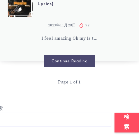
Lyrics)
島
隆
2023年11月28日
92
I feel amazing Oh my Is t…
弘),
SAWEETIE
Continue Reading
–
Page 1 of 1
FEELS
歌
索
詞
検
索
(