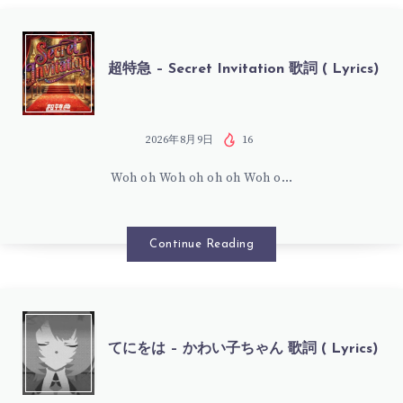
SM4SH
IT
超
超特急 – Secret Invitation 歌詞 ( Lyrics)
UP
特
歌
急
2026年8月9日
16
詞
Woh oh Woh oh oh oh Woh o…
–
(
SECRET
Continue Reading
LYRICS)
INVITATION
歌
て
てにをは – かわい子ちゃん 歌詞 ( Lyrics)
詞
に