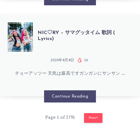
ん
番！
歌
(FEAT.
NIC♡RY
NIC♡RY – サマグッタイム 歌詞 (
詞
Lyrics)
歌
–
(
愛
サ
2026年8月8日
16
LYRICS)
ユ
チョーアッツー 天気は最高ですガンガンにサンサン …
マ
キ)
グ
Continue Reading
歌
ッ
Page 1 of 2791
詞
Next
タ
(