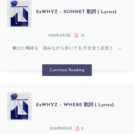
(
詞
EXWHYZ
ExWHYZ – SONNET 歌詞 ( Lyrics)
LYRICS)
(
–
LYRICS)
SONNET
2026年8月9日
10
解けた靴紐を 踏みながら歩いてる 行き交う足音と …
歌
詞
Continue Reading
(
LYRICS)
EXWHYZ
ExWHYZ – WHERE 歌詞 ( Lyrics)
–
WHERE
2026年8月9日
8