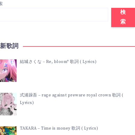
イ
索
LYRICS)
ム
検
索
歌
詞
最新歌詞
(
結城さくな – Re, bloom* 歌詞 ( Lyrics)
LYRICS)
式浦躁吾 – rage against preware royal crown 歌詞 (
Lyrics)
TAKARA – Time is money 歌詞 ( Lyrics)