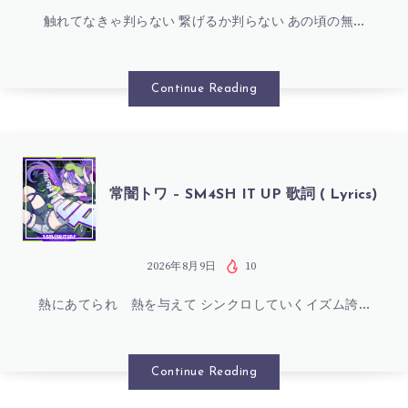
触れてなきゃ判らない 繋げるか判らない あの頃の無…
歌
詞
Continue Reading
(
LYRICS)
常
常闇トワ – SM4SH IT UP 歌詞 ( Lyrics)
闇
ト
2026年8月9日
10
熱にあてられ 熱を与えて シンクロしていくイズム誇…
ワ
–
Continue Reading