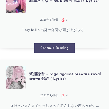
結城さくな – Re, bloom* 歌詞 ( Lyrics)
城
さ
2026年8月9日
3
I say hello 出発の合図で 雨が上がって…
く
な
Continue Reading
–
RE,
式
式浦躁吾 – rage against preware royal
crown 歌詞 ( Lyrics)
BLOOM*
浦
歌
躁
2026年8月9日
4
詞
火照ったまんまでイッちゃって 許されない恋の方がい…