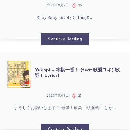
(
を
2026年8月8日
26
LYRICS)
Baby Baby Lovely Calling&…
は
–
Continue Reading
か
わ
YUKOPI
Yukopi – 将棋一番！ (feat.歌愛ユキ) 歌
詞 ( Lyrics)
い
–
子
将
2026年8月8日
25
ち
よろしくお願いします！ 最強！最高！頭脳戦！ しか…
棋
ゃ
一
Continue Reading