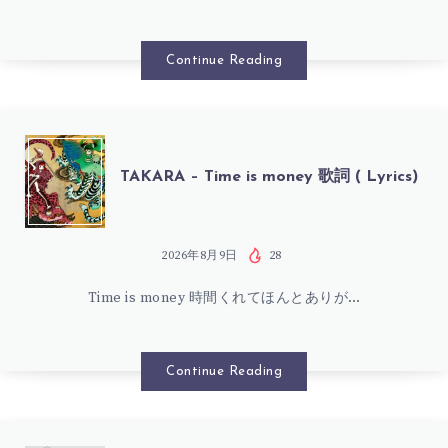
吾
(
–
Continue Reading
LYRICS)
RAGE
AGAINST
TAKARA
TAKARA – Time is money 歌詞 ( Lyrics)
PREWARE
–
ROYAL
TIME
2026年8月9日
28
CROWN
Time is money 時間くれてほんとありが…
IS
歌
MONEY
Continue Reading
詞
歌