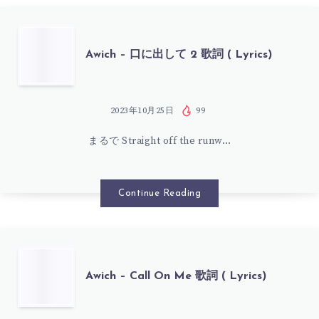
歌
LYRICS)
詞
AWICH
Awich – 口に出して 2 歌詞 ( Lyrics)
(
–
LYRICS)
口
2023年10月25日
99
まるで Straight off the runw…
に
出
Continue Reading
し
て
AWICH
Awich – Call On Me 歌詞 ( Lyrics)
2
–