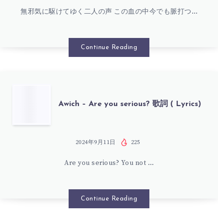
詞
無邪気に駆けてゆく二人の声 この血の中今でも脈打つ…
之
(
&
Continue Reading
LYRICS)
AWICH
–
AWICH
Awich – Are you serious? 歌詞 ( Lyrics)
TWIN
–
FATES
ARE
2024年9月11日
225
歌
Are you serious? You not …
YOU
詞
SERIOUS?
Continue Reading
(