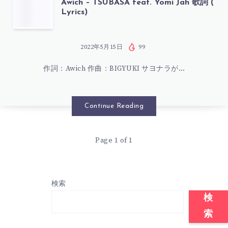
AWICH
Awich – TSUBASA feat. Yomi Jah 歌詞 (
Lyrics)
詞
–
(
TSUBASA
2022年5月15日
99
LYRICS)
作詞：Awich 作曲：BIGYUKI サヨナラが…
FEAT.
YOMI
Continue Reading
JAH
Page 1 of 1
歌
詞
検索
(
検
索