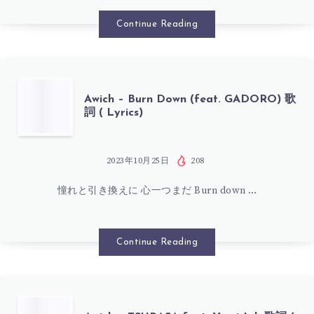
詞
れ
Continue Reading
(
ん
LYRICS)
ぼ
AWICH
Awich – Burn Down (feat. GADORO) 歌
詞 ( Lyrics)
歌
–
詞
BURN
2023年10月25日
208
(
憧れと引き換えに 心一つまだ Burn down …
DOWN
LYRICS)
(FEAT.
Continue Reading
GADORO)
歌