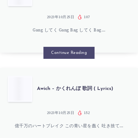
(
–
LYRICS)
ALI
2023年10月25日
107
Gang してく Gang Bag してく Bag…
BABA
REMIX
Continue Reading
(FEAT.
MFS
AWICH
Awich – かくれんぼ 歌詞 ( Lyrics)
&
–
RALPH)
か
2023年10月25日
152
歌
億千万のハートブレイク この青い星を蠢く 吐き捨て…
く