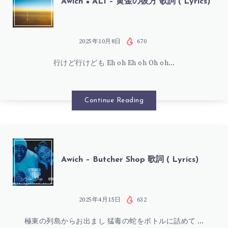
Awich × ALI – 黄金の彼方 歌詞 ( Lyrics)
×
ALI
2025年10月8日
670
行けど行けども Eh oh Eh oh Oh oh…
–
黄
Continue Reading
金
の
AWICH
Awich – Butcher Shop 歌詞 ( Lyrics)
彼
–
方
BUTCHER
2025年4月15日
632
歌
極東の列島からお出まし 猛毒の蛇をボトルに詰めて …