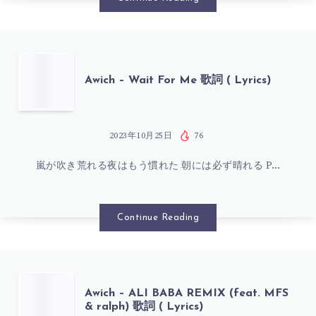
(
LYRICS)
AWICH
Awich – Wait For Me 歌詞 ( Lyrics)
–
WAIT
2023年10月25日
76
嵐が吹き荒れる夜はもう慣れた 朝には必ず晴れる P…
FOR
ME
Continue Reading
歌
詞
AWICH
Awich – ALI BABA REMIX (feat. MFS
& ralph) 歌詞 ( Lyrics)