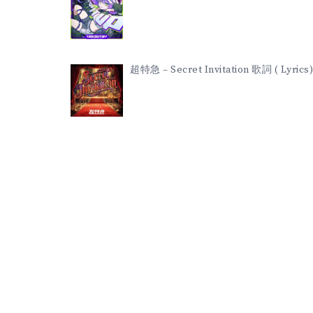
超特急 – Secret Invitation 歌詞 ( Lyrics)