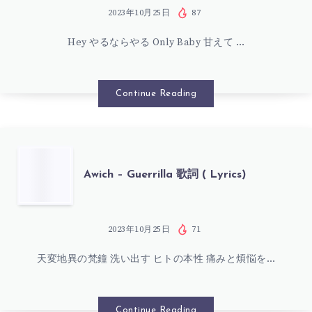
歌
CALL
2023年10月25日
87
詞
Hey やるならやる Only Baby 甘えて …
ON
(
ME
Continue Reading
LYRICS)
歌
詞
AWICH
Awich – Guerrilla 歌詞 ( Lyrics)
(
–
LYRICS)
GUERRILLA
2023年10月25日
71
天変地異の梵鐘 洗い出す ヒトの本性 痛みと煩悩を…
歌
詞
Continue Reading