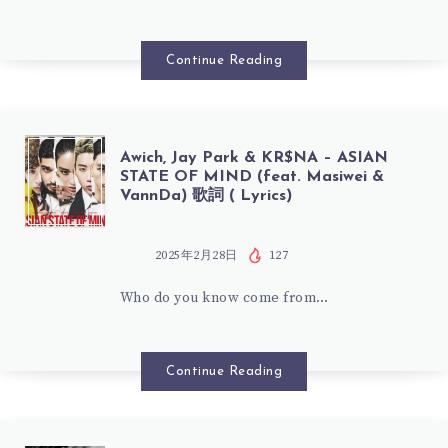
SHOP
詞
歌
Continue Reading
(
詞
LYRICS)
(
AWICH,
Awich, Jay Park & KR$NA – ASIAN
STATE OF MIND (feat. Masiwei &
LYRICS)
VannDa) 歌詞 ( Lyrics)
JAY
PARK
2025年2月28日
127
Who do you know come from…
&
KR$NA
Continue Reading
–