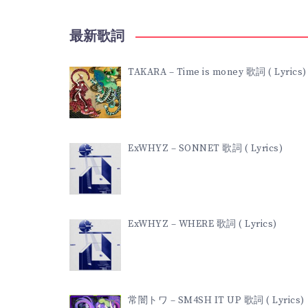
LYRICS)
最新歌詞
TAKARA – Time is money 歌詞 ( Lyrics)
ExWHYZ – SONNET 歌詞 ( Lyrics)
ExWHYZ – WHERE 歌詞 ( Lyrics)
常闇トワ – SM4SH IT UP 歌詞 ( Lyrics)