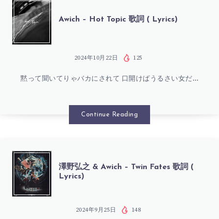
ASIAN
AWICH
Awich – Hot Topic 歌詞 ( Lyrics)
STATE
–
OF
HOT
2024年10月22日
125
MIND
黙って聞いてりゃバカにされて 口開けばうるさい女だ…
TOPIC
(FEAT.
歌
Continue Reading
MASIWEI
詞
&
(
澤
澤野弘之 & Awich – Twin Fates 歌詞 (
VANNDA)
Lyrics)
LYRICS)
野
歌
弘
2024年9月25日
148