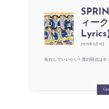
SPRI
SPRI
ィーク
Lyrics
ING!
2025年5月9日
–
告白していいかい? 僕の弱点はキミっ
僕
Con
の