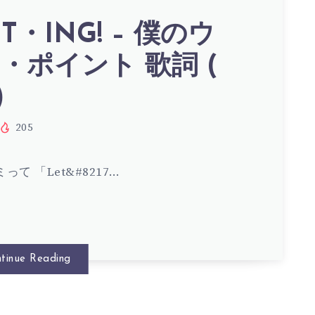
NT・ING! – 僕のウ
NT・
・ポイント 歌詞 (
)
205
て 「Let&#8217…
tinue Reading