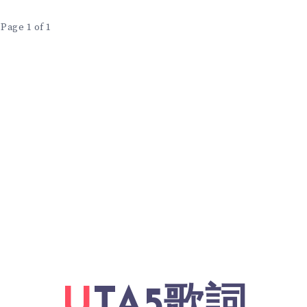
Page 1 of 1
UTA5歌詞