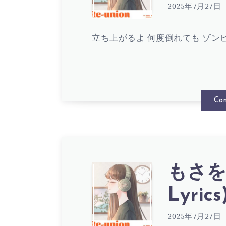
ー
さ
2025年7月27日
ド
立ち上がるよ 何度倒れても ゾン
を。
ー
–
Con
ム
ゾ
歌
ン
もさを。 
も
Lyrics
詞
ビ
2025年7月27日