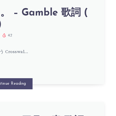
 – Gamble 歌詞 (
)
42
 Crosswal…
tinue Reading
LE