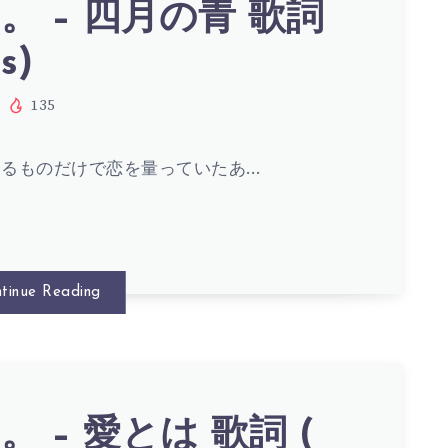
。 – 四月の青 歌詞
s)
135
えるものだけで恋を量っていたあ…
S)
tinue Reading
 – 愛とは 歌詞 (