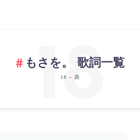
18
もさを。 歌詞一覧
18
曲