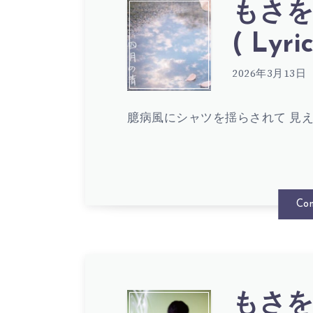
歌
もさを
も
( Lyric
詞
さ
2026年3月13日
(
臆病風にシャツを揺らされて 見
を。
LYRIC
–
Con
四
もさを。