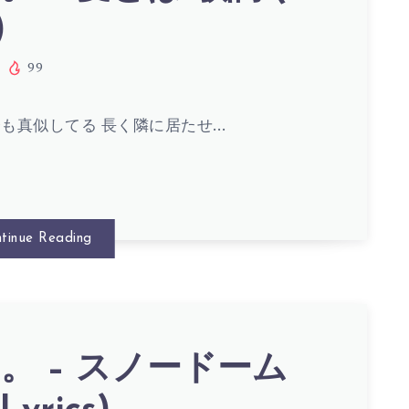
)
99
も真似してる 長く隣に居たせ…
tinue Reading
。 – スノードーム