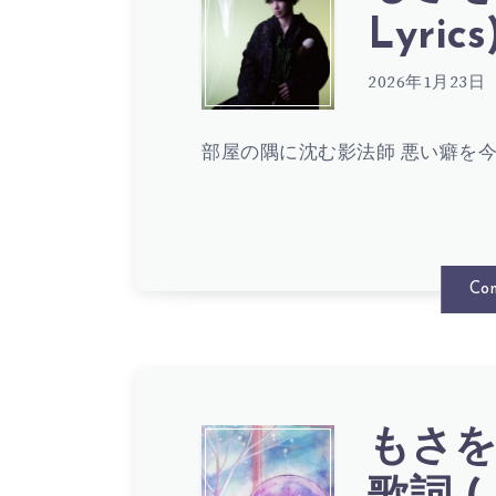
月
も
Lyrics
の
さ
2026年1月23日
青
部屋の隅に沈む影法師 悪い癖を今
を。
歌
–
Con
詞
愛
(
と
もさを
も