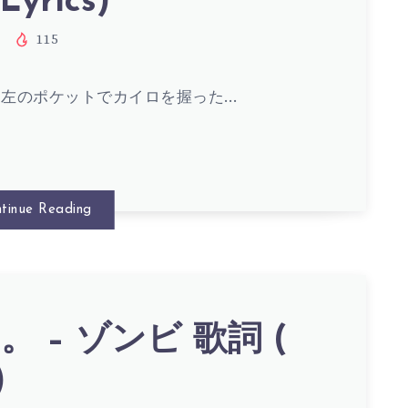
Lyrics)
S)
115
 左のポケットでカイロを握った…
tinue Reading
S)
 – ゾンビ 歌詞 (
)