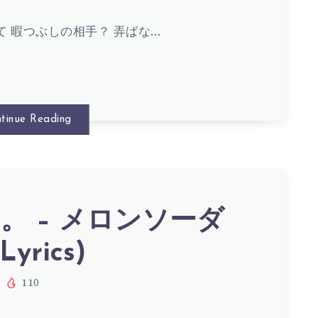
て 暇つぶしの相手？ 弄ばな…
S)
tinue Reading
S)
。 – メロンソーダ
Lyrics)
110