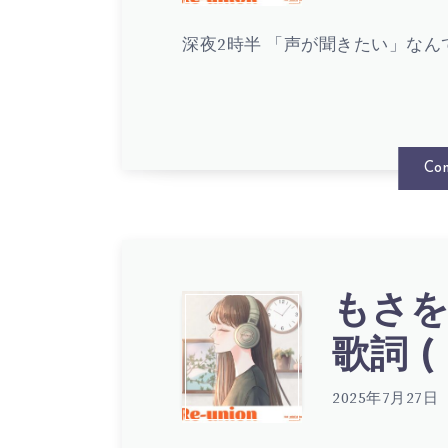
さ
(
歌
深夜2時半 「声が聞きたい」なん
を。
LYRIC
詞
–
Con
(
VANI-
LYRIC
LIE
もさを
も
歌詞 ( 
歌
さ
2025年7月27日