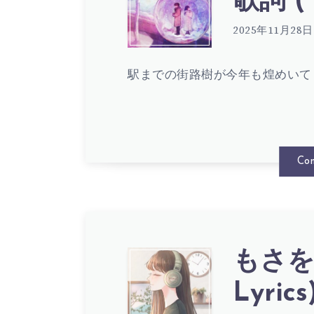
歌詞 ( 
LYRIC
は
さ
2025年11月28日
歌
駅までの街路樹が今年も煌めいて
を。
詞
–
Con
(
ス
LYRIC
ノ
もさを。
も
Lyrics