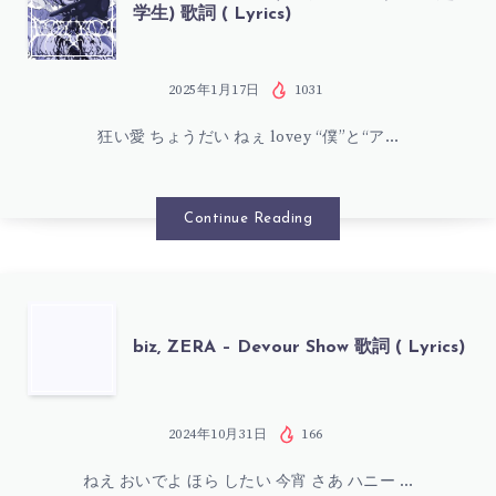
学生) 歌詞 ( Lyrics)
&
ZERA
2025年1月17日
1031
狂い愛 ちょうだい ねぇ lovey “僕”と“ア…
–
ラ
Continue Reading
ヴ
ィ
BIZ,
biz, ZERA – Devour Show 歌詞 ( Lyrics)
ブ
ZERA
ル
–
2024年10月31日
166
ー
ねえ おいでよ ほら したい 今宵 さあ ハニー …