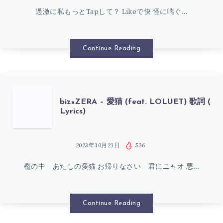
詞
過激に私もっとTapして？ Likeで快 怪に喘ぐ…
TAP²
(
(FEAT.
Continue Reading
LYRICS)
HOTOKE
&
BIZ×ZERA
biz×ZERA – 愛猫 (feat. LOLUET) 歌詞 (
Lyrics)
YOWANECITY)
–
歌
愛
2023年10月21日
536
詞
檻の中 あたしの愛猫 お帰りなさい 君にニャオ 悪…
猫
(
(FEAT.
Continue Reading
LYRICS)