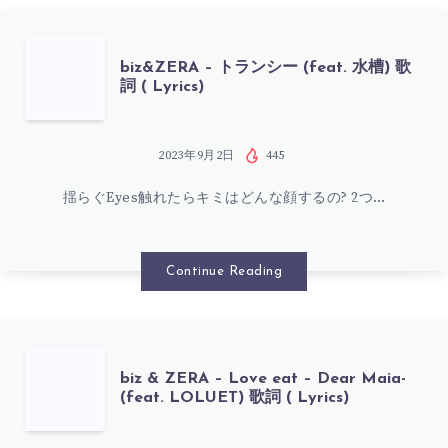
LOLUET)
歌
BIZ&ZERA
biz&ZERA – トランシー (feat. 水槽) 歌
詞 ( Lyrics)
詞
–
(
ト
2023年9月2日
445
LYRICS)
揺らぐEyes触れたらキミはどんな顔するの? 2つ…
ラ
ン
Continue Reading
シ
ー
BIZ
biz & ZERA – Love eat – Dear Maia-
(feat. LOLUET) 歌詞 ( Lyrics)
(FEAT.
&