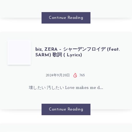
DEVOUR
ム
SHOW
Continue Reading
(FEAT.
歌
超
詞
BIZ,
biz, ZERA – シャーデンフロイデ (feat.
学
SARM) 歌詞 ( Lyrics)
(
ZERA
生)
LYRICS)
–
2024年9月20日
765
歌
壊したい 汚したい Love makes me d…
シ
詞
ャ
Continue Reading
(
ー
LYRICS)