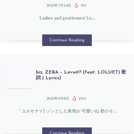
水
ZERA
2023年7月14日
750
槽)
‘Ladies and gentlemen’ Lo…
–
歌
LOVE
Continue Reading
詞
EAT
(
–
BIZ,
biz, ZERA – Loveit? (feat. LOLUET) 歌
LYRICS)
詞 ( Lyrics)
DEAR
ZERA
MAIA-
–
2023年4月8日
2333
(FEAT.
「ユルサナイ] ゾッとした表情が 可愛いね 君のそ…
LOVEIT?
LOLUET)
(FEAT.
Continue Reading