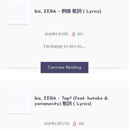
デ
BIZ,
biz, ZERA – 飼猫 歌詞 ( Lyrics)
ン
ZERA
フ
–
2024年3月29日
827
ロ
I’m happy to see yo…
飼
イ
猫
Continue Reading
デ
歌
(FEAT.
詞
BIZ,
biz, ZERA – Tap² (feat. hotoke &
SARM)
yowanecity) 歌詞 ( Lyrics)
(
ZERA
歌
LYRICS)
–
2023年12月17日
262