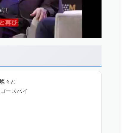
を燦々と
ムゴーズバイ