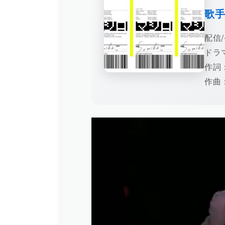
歌
配信/
ドラ
作詞
作曲