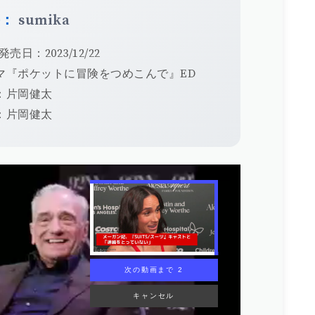
手：
sumika
発売日：2023/12/22
マ『ポケットに冒険をつめこんで』ED
：片岡健太
：片岡健太
次の動画まで 1
キャンセル