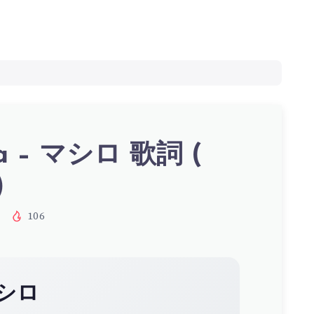
ka – マシロ 歌詞 (
)
106
シロ