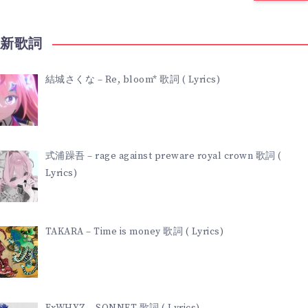
最新歌詞
結城さくな – Re, bloom* 歌詞 ( Lyrics)
式浦躁吾 – rage against preware royal crown 歌詞 (
Lyrics)
TAKARA – Time is money 歌詞 ( Lyrics)
ExWHYZ – SONNET 歌詞 ( Lyrics)