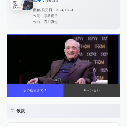
歌手：
Suara
配信/発売日：2023/12/24
作詞：須谷尚子
作曲：石川真也
次の動画まで 1
キャンセル
歌詞