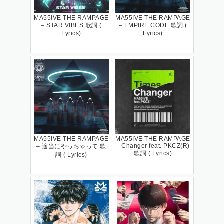
MA55IVE THE RAMPAGE
MA55IVE THE RAMPAGE
– STAR VIBES 歌詞 (
– EMPIRE CODE 歌詞 (
Lyrics)
Lyrics)
MA55IVE THE RAMPAGE
MA55IVE THE RAMPAGE
– Changer feat. PKCZ(R)
– 適当にやっちゃって 歌
歌詞 ( Lyrics)
詞 ( Lyrics)