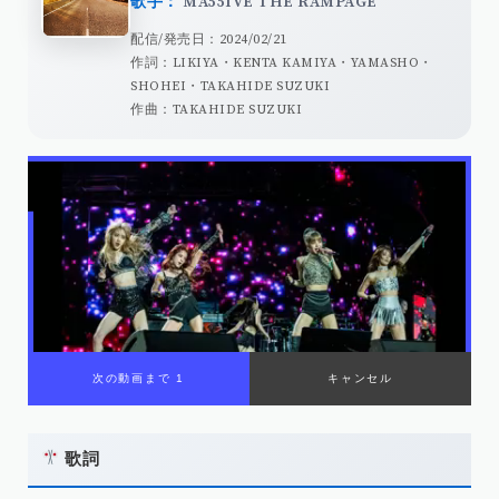
歌手：
MA55IVE THE RAMPAGE
配信/発売日：2024/02/21
作詞：LIKIYA・KENTA KAMIYA・YAMASHO・
SHOHEI・TAKAHIDE SUZUKI
作曲：TAKAHIDE SUZUKI
歌詞