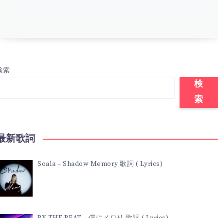
検索
検
索
最新歌詞
Soala – Shadow Memory 歌詞 ( Lyrics)
BY THE BEAT – 僕にメロり 歌詞 ( Lyrics)