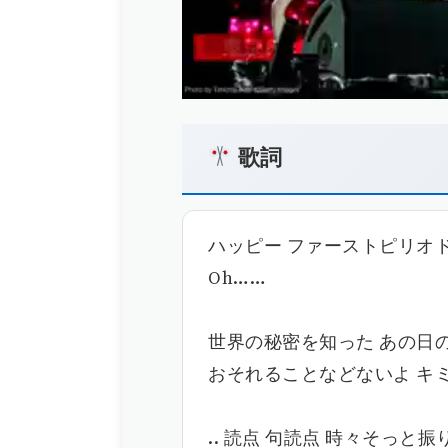
歌詞
ハッピー ファーストピリオド
Oh……
世界の秘密を知った あの日
おそれることなどないよ キ
.. 読点 句読点 時々そっと