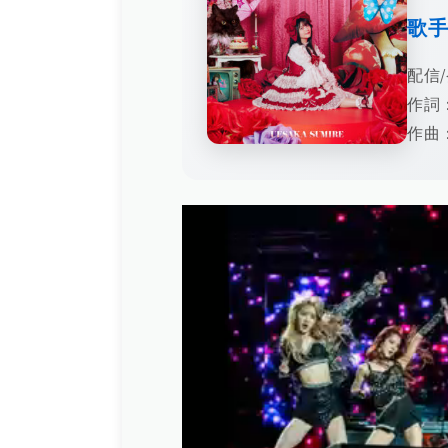
歌
配信/
作詞
作曲