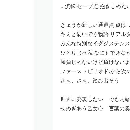
.. 流転 セーブ点 抱きしめ
きょうが新しい通過点 点は
キミと紡いでく物語 リアル
みんな特別なイグジステン
ひとりじゃ私 なにもできな
勝負じゃないけど負けないよ
ファーストピリオド.から次
さぁ、さぁ、踏み出そう
世界に発表したい でも内
せめぎあう乙女心 言葉の奥