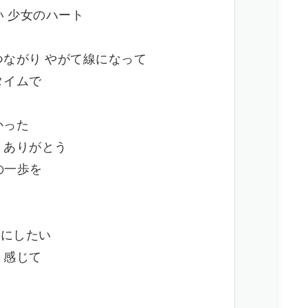
たい 少女のハート
つながり やがて線になって
タイムで
ス
かった
 ありがとう
の一歩を
緒にしたい
 感じて