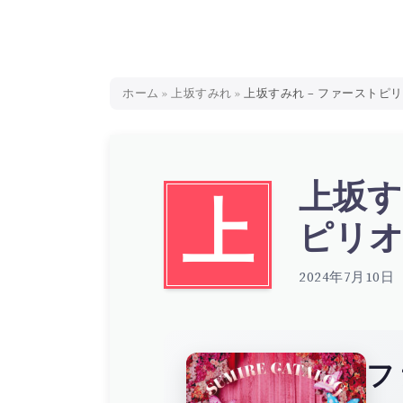
ホーム
»
上坂すみれ
»
上坂すみれ – ファーストピリオド.
上坂す
上
ピリオド.
2024年7月10日
フ