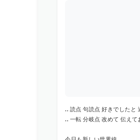
.. 読点 句読点 好きでした
.. 一転 分岐点 改めて 伝え
今日も新しい世界線