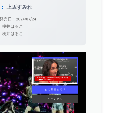
手：
上坂すみれ
発売日：2024/07/24
：桃井はるこ
：桃井はるこ
次の動画まで 1
キャンセル