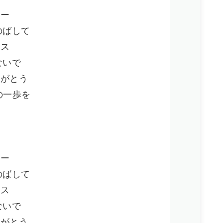
カー
のばして
ンス
ないで
りがとう
の一歩を
カー
のばして
ンス
ないで
りがとう