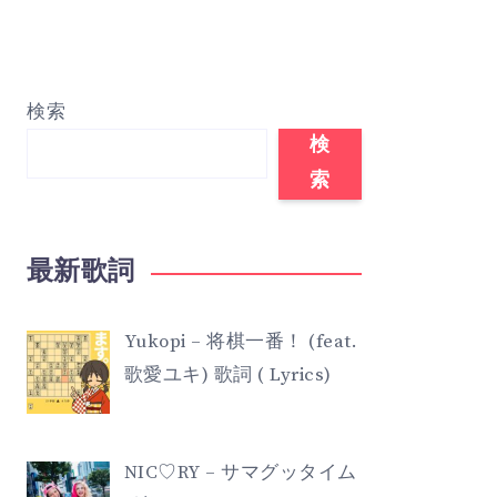
検索
検
索
最新歌詞
Yukopi – 将棋一番！ (feat.
歌愛ユキ) 歌詞 ( Lyrics)
NIC♡RY – サマグッタイム