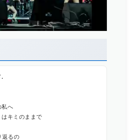
.
の私へ
ミはキミのままで
振り返るの