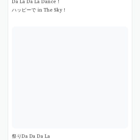
Da La Da La Dance！
ハッピーで in The Sky！
祭りDa Da Da La