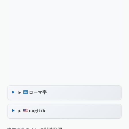
ローマ字
English