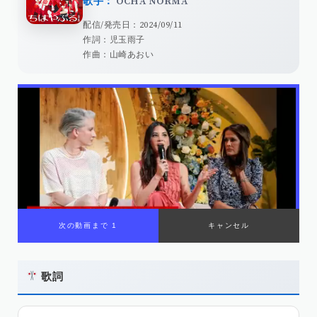
歌手：
OCHA NORMA
配信/発売日：2024/09/11
作詞：児玉雨子
作曲：山崎あおい
次の動画まで 1
キャンセル
歌詞