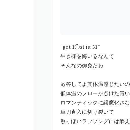
“get 1◯st iπ 31”
生き様を悔いるなんて
そんなの御免だわ
応答してよ其体温感じたい
低体温のフローが点けた青
ロマンティックに誤魔化さ
単刀直入に切り裂いて
熱っぽいラブソングには酔