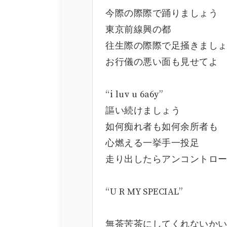
今際の際際で踊りましょう
東京前線興の都
往生際の際際で足掻きまし
お行儀の悪い面も見せてよ
“i luv u 6a6y”
謳い続けましょう
如何痴れ者も如何余所者も
心燃える一挙手一投足
走り出したらアンコントロ
“U R MY SPECIAL”
無茶苦茶にしてくれないか