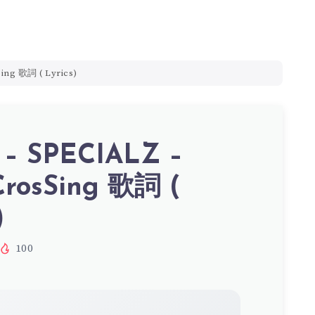
ing 歌詞 ( Lyrics)
 – SPECIALZ –
CrosSing 歌詞 (
)
100