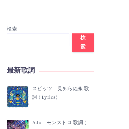
検索
検
索
最新歌詞
スピッツ – 見知らぬ糸 歌
詞 ( Lyrics)
Ado – モンストロ 歌詞 (