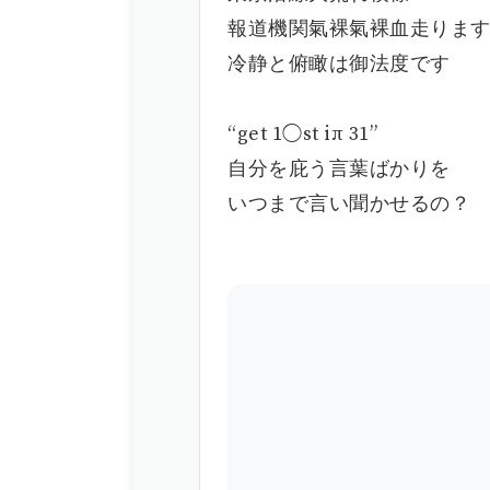
報道機関氣裸氣裸血走りま
冷静と俯瞰は御法度です
“get 1◯st iπ 31”
自分を庇う言葉ばかりを
いつまで言い聞かせるの？