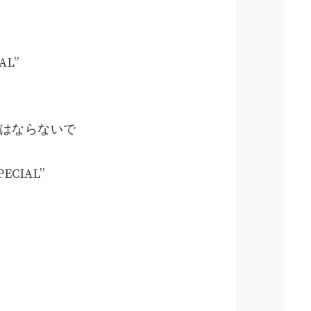
て
AL”
にはならないで
ECIAL”
う