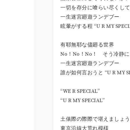
一切を存分に喰らい尽くし
一生迷宮廻遊ランデブー
眩暈がする程 “U R MY SPECI
有耶無耶な儘廻る世界
No！No！No！ そう冷静
一生迷宮廻遊ランデブー
誰が如何言おうと “U R MY SP
“WE R SPECIAL”
“U R MY SPECIAL”
土俵際の際際で堪えましょ
東京沿線大荒れ模様