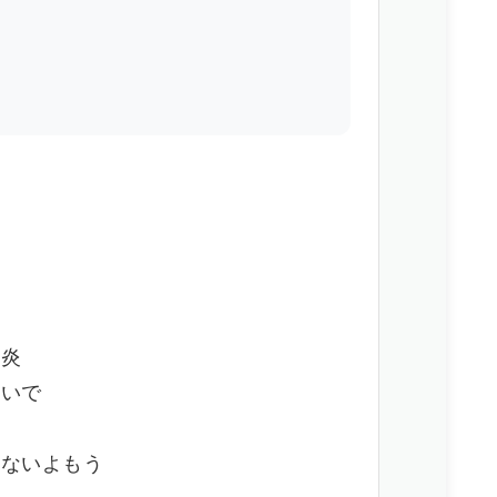
の
い炎
ないで
えないよもう