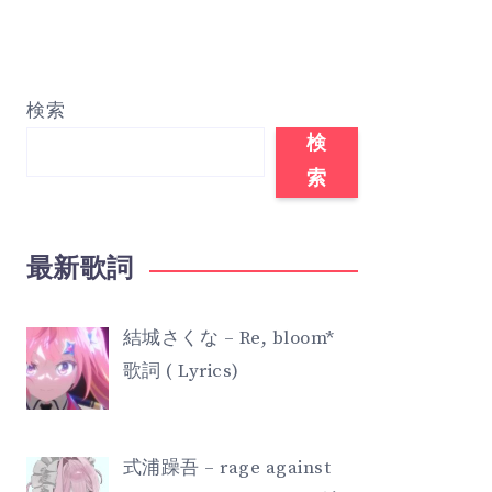
検索
検
索
最新歌詞
結城さくな – Re, bloom*
歌詞 ( Lyrics)
式浦躁吾 – rage against