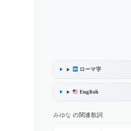
ローマ字
English
みゆな
の関連歌詞