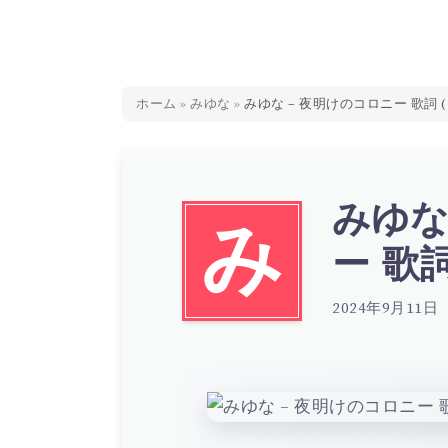
ホーム
»
みゆな
»
みゆな – 夜明けのコロニー 歌詞 ( L
みゆな
み
ー 歌詞 
2024年9月11日