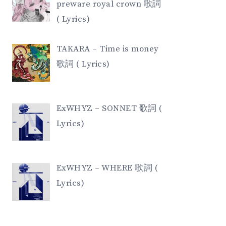
preware royal crown 歌詞
( Lyrics)
TAKARA – Time is money
歌詞 ( Lyrics)
ExWHYZ – SONNET 歌詞 (
Lyrics)
ExWHYZ – WHERE 歌詞 (
Lyrics)