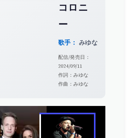
コロニ
ー
歌手：
みゆな
配信/発売日：
2024/09/11
作詞：みゆな
作曲：みゆな