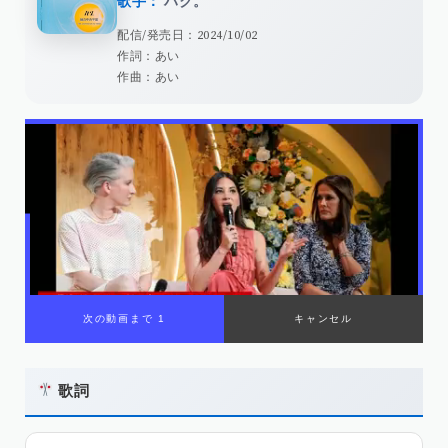
歌手：
ハク。
配信/発売日：2024/10/02
作詞：あい
作曲：あい
歌詞