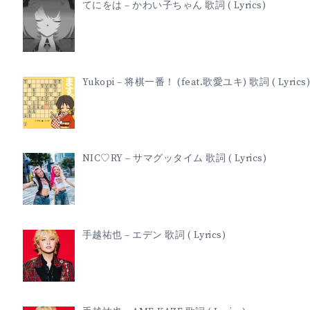
てにをは – かわい子ちゃん 歌詞 ( Lyrics)
Yukopi – 将棋一番！ (feat.歌愛ユキ) 歌詞 ( Lyrics)
NIC♡RY – サマグッタイム 歌詞 ( Lyrics)
手越祐也 – エデン 歌詞 ( Lyrics)