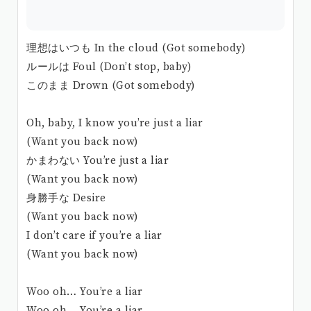
理想はいつも In the cloud (Got somebody)
ルールは Foul (Don’t stop, baby)
このまま Drown (Got somebody)
Oh, baby, I know you’re just a liar
(Want you back now)
かまわない You’re just a liar
(Want you back now)
身勝手な Desire
(Want you back now)
I don’t care if you’re a liar
(Want you back now)
Woo oh… You’re a liar
Woo oh… You’re a liar