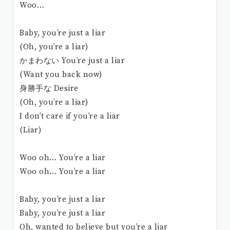
Woo…
Baby, you’re just a liar
(Oh, you’re a liar)
かまわない You’re just a liar
(Want you back now)
身勝手な Desire
(Oh, you’re a liar)
I don’t care if you’re a liar
(Liar)
Woo oh… You’re a liar
Woo oh… You’re a liar
Baby, you’re just a liar
Baby, you’re just a liar
Oh, wanted to believe but you’re a liar