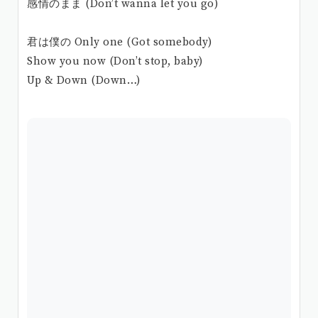
感情のまま (Don’t wanna let you go)
君は僕の Only one (Got somebody)
Show you now (Don’t stop, baby)
Up & Down (Down…)