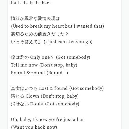
La-la-la-la-la-liar…
情緒が異常な愛情表現は
(Used to break my heart but I wanted that)
裏切るための前置きだった？
いっそ答えてよ (I just can’t let you go)
僕は君の Only one？ (Got somebody)
Tell me now (Don’t stop, baby)
Round & round (Round…)
真実はいつも Lost & found (Got somebody)
演じる Clown (Don’t stop, baby)
消せない Doubt (Got somebody)
Oh, baby, I know you’re just a liar
(Want you back now)