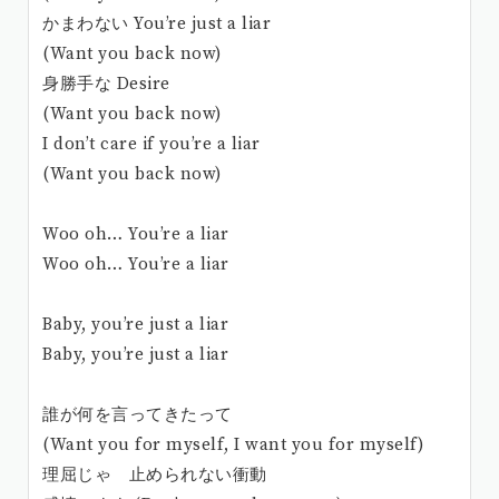
かまわない You’re just a liar
(Want you back now)
身勝手な Desire
(Want you back now)
I don’t care if you’re a liar
(Want you back now)
Woo oh… You’re a liar
Woo oh… You’re a liar
Baby, you’re just a liar
Baby, you’re just a liar
誰が何を言ってきたって
(Want you for myself, I want you for myself)
理屈じゃ 止められない衝動