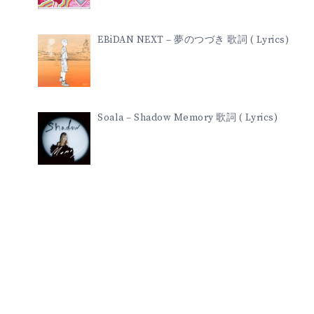
EBiDAN NEXT – 夢のつづき 歌詞 ( Lyrics)
Soala – Shadow Memory 歌詞 ( Lyrics)