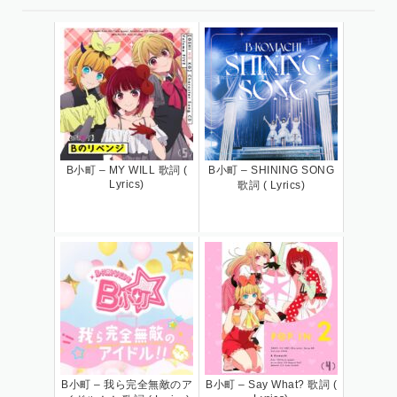
B小町 – MY WILL 歌詞 (
B小町 – SHINING SONG
Lyrics)
歌詞 ( Lyrics)
B小町 – 我ら完全無敵のア
B小町 – Say What? 歌詞 (