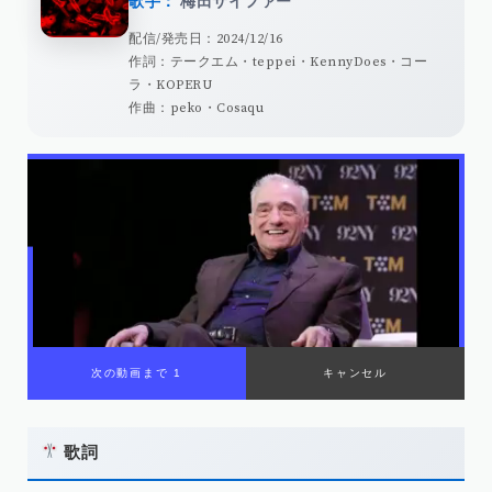
歌手：
梅田サイファー
配信/発売日：2024/12/16
作詞：テークエム・teppei・KennyDoes・コー
ラ・KOPERU
作曲：peko・Cosaqu
歌詞