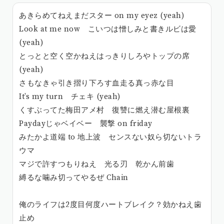
あきらめてねえまだスター on my eyez (yeah)
Look at me now こいつは憎しみと書きルビは愛
(yeah)
とっとと空く空かねえはっきりしろやトップの席
(yeah)
さもなきゃ引き摺り下ろす血走る真っ赤な目
It’s my turn チェキ (yeah)
くすぶってた梅田アメ村 復讐に燃え潜む屋根裏
Paydayじゃベイベー 襲撃 on friday
みたかよ道端 to 地上波 センスない奴ら切ないトラ
ウマ
マジで許すつもりねえ 光る刃 乾かん前歯
縛るな噛み切ってやるぜ Chain
俺のライフは2度目何度ハートブレイク？効かねえ歯
止め