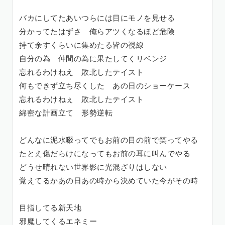
バカにしてたあいつらには目にモノを見せる
分かってたはずさ 俺らアツくなるほど危険
持て余すくらいに集めたる皆の視線
自分の為 仲間の為に果たしてくリベンジ
忘れるわけねえ 敗北したテイスト
何もできず立ち尽くした あの日のショーケース
忘れるわけねぇ 敗北したテイスト
綿密な計画立て 形勢逆転
どんなに泥水啜ってでもお前の目の前で笑ってやる
たとえ傷だらけになってもお前の耳に叫んでやる
どうせ晴れない世界影に光混ざりはしない
覚えてるかあの日あの時から決めていた今がその時
目指してる新天地
邪魔してくるエネミー