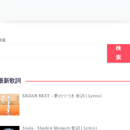
検索
検
索
最新歌詞
EBiDAN NEXT – 夢のつづき 歌詞 ( Lyrics)
Soala – Shadow Memory 歌詞 ( Lyrics)