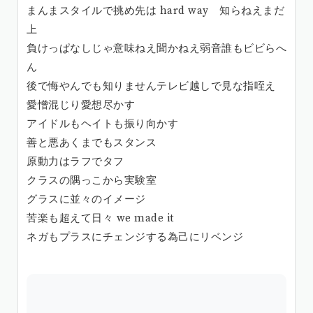
まんまスタイルで挑め先は hard way 知らねえまだ
上
負けっぱなしじゃ意味ねえ聞かねえ弱音誰もビビらへ
ん
後で悔やんでも知りませんテレビ越しで見な指咥え
愛憎混じり愛想尽かす
アイドルもヘイトも振り向かす
善と悪あくまでもスタンス
原動力はラフでタフ
クラスの隅っこから実験室
グラスに並々のイメージ
苦楽も超えて日々 we made it
ネガもプラスにチェンジする為己にリベンジ