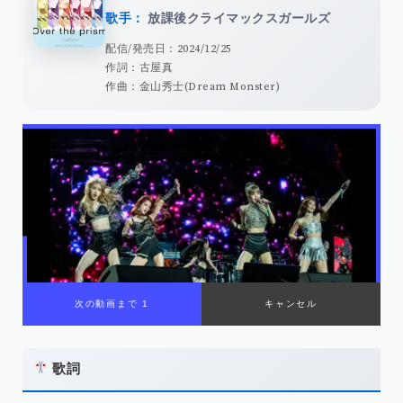
歌手：
放課後クライマックスガールズ
配信/発売日：2024/12/25
作詞：古屋真
作曲：金山秀士(Dream Monster)
歌詞