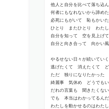
他人と自分を比べて落ち込
何者にもなれないから諦め
必死にもがいて 恥もかい
ひとり またひとり わた
自分を知って 空を見上げ
自分と向き合って 向かい
やるせない日々が続いてい
逃げたくて 消えたくて 
ただ 独りになりたかった
綺麗事 気休め どうでも
だれの言葉も 聞きたくな
でも 本当はわかってるん
わたしを動かせるのはわた