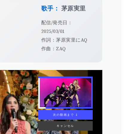
歌手：
茅原実里
配信/発売日：
2025/03/01
作詞：茅原実里にAQ
作曲：ZAQ