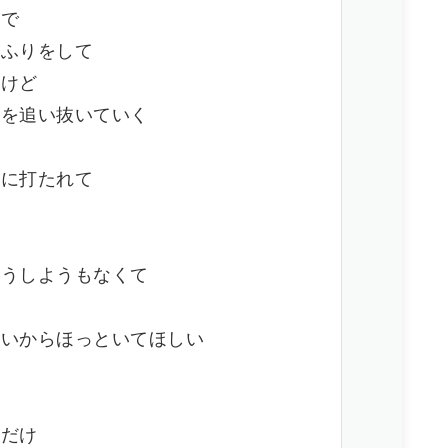
んで
たふりをして
たけど
しを追い抜いていく
て
風に打たれて
く
どうしようもなくて
いいからほっといてほしい
い
だ
しだけ