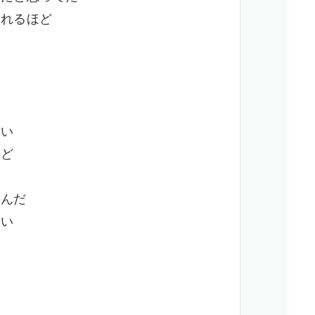
されるほど
だ
も
ない
けど
うんだ
ない