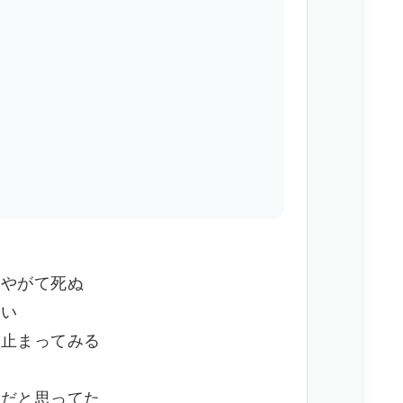
 やがて死ぬ
ない
ち止まってみる
を
解だと思ってた