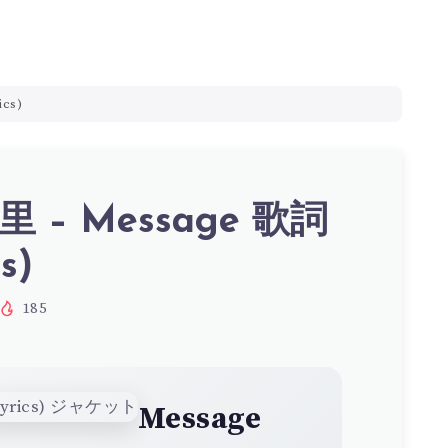
cs)
 – Message 歌詞
s)
185
Message