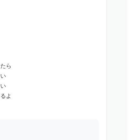
る
れたら
ない
ない
いるよ