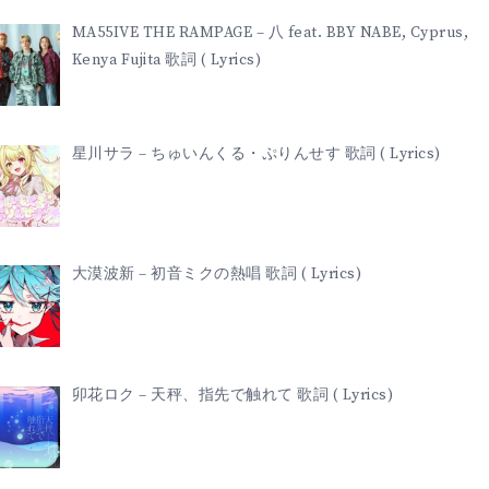
MA55IVE THE RAMPAGE – 八 feat. BBY NABE, Cyprus,
Kenya Fujita 歌詞 ( Lyrics)
星川サラ – ちゅいんくる・ぷりんせす 歌詞 ( Lyrics)
大漠波新 – 初音ミクの熱唱 歌詞 ( Lyrics)
卯花ロク – 天秤、指先で触れて 歌詞 ( Lyrics)