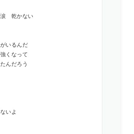
な
の涙 乾かない
た
人がいるんだ
 強くなって
れたんだろう
か
れないよ