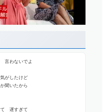
で 言わないでよ
た気がしたけど
とか聞いたから
く
んて 遅すぎて