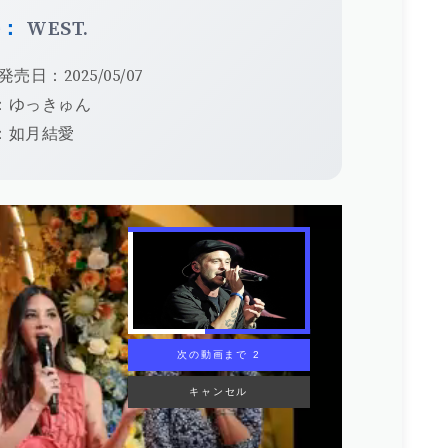
手：
WEST.
発売日：2025/05/07
：ゆっきゅん
：如月結愛
次の動画まで 1
キャンセル