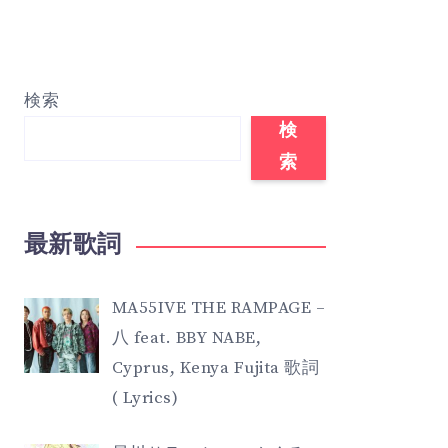
検索
検
索
最新歌詞
MA55IVE THE RAMPAGE –
八 feat. BBY NABE,
Cyprus, Kenya Fujita 歌詞
( Lyrics)