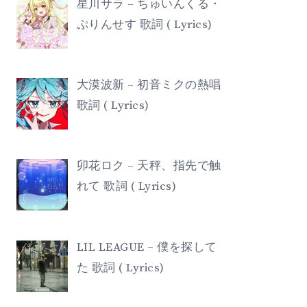
星川サラ – ちゅいんくる・
ぷりんせす 歌詞 ( Lyrics)
大漠波新 – 初音ミクの熱唱
歌詞 ( Lyrics)
卯花ロク – 天秤、指先で触
れて 歌詞 ( Lyrics)
LIL LEAGUE – 僕を探して
た 歌詞 ( Lyrics)