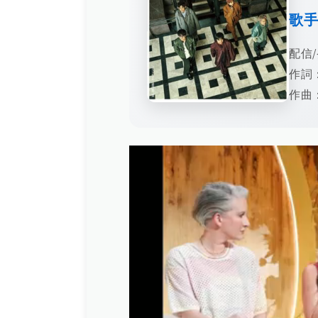
歌
配信/
作詞
作曲