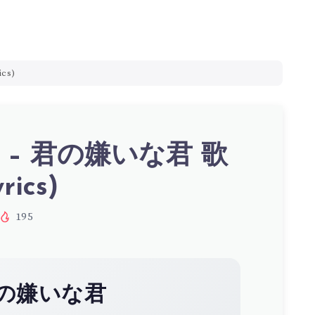
cs)
. – 君の嫌いな君 歌
rics)
195
の嫌いな君