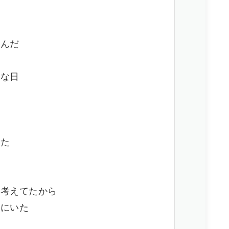
てんだ
悪な日
さ
った
け考えてたから
側にいた