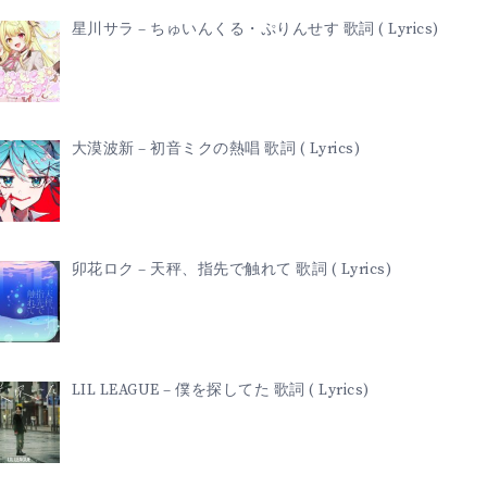
星川サラ – ちゅいんくる・ぷりんせす 歌詞 ( Lyrics)
大漠波新 – 初音ミクの熱唱 歌詞 ( Lyrics)
卯花ロク – 天秤、指先で触れて 歌詞 ( Lyrics)
LIL LEAGUE – 僕を探してた 歌詞 ( Lyrics)