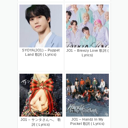
SYOYA(JO1) – Puppet
JO1 – Breezy Love 歌詞 (
Land 歌詞 ( Lyrics)
Lyrics)
JO1 – Handz In My
JO1 – サンタさんへ。 歌
Pocket 歌詞 ( Lyrics)
詞 ( Lyrics)