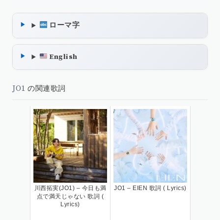
ローマ字
English
JO1
の関連歌詞
川西拓実(JO1) – 今日も満
JO1 – EIEN 歌詞 ( Lyrics)
点で満天じゃない 歌詞 (
Lyrics)