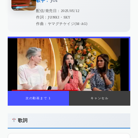
歌手：
JO1
配信/発売日：2025/05/12
作詞：JUNKI・SKY
作曲：ヤマグチケイジ(M-AG)
歌詞