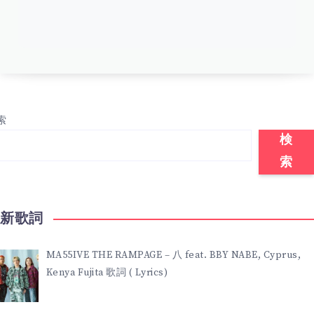
索
検
索
最新歌詞
MA55IVE THE RAMPAGE – 八 feat. BBY NABE, Cyprus,
Kenya Fujita 歌詞 ( Lyrics)