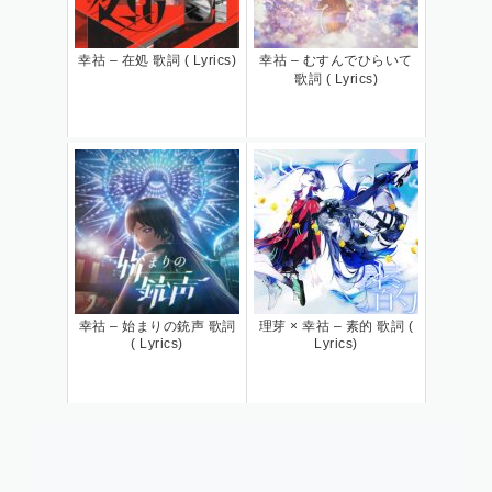
幸祜 – 在処 歌詞 ( Lyrics)
幸祜 – むすんでひらいて
歌詞 ( Lyrics)
幸祜 – 始まりの銃声 歌詞
理芽 × 幸祜 – 素的 歌詞 (
( Lyrics)
Lyrics)