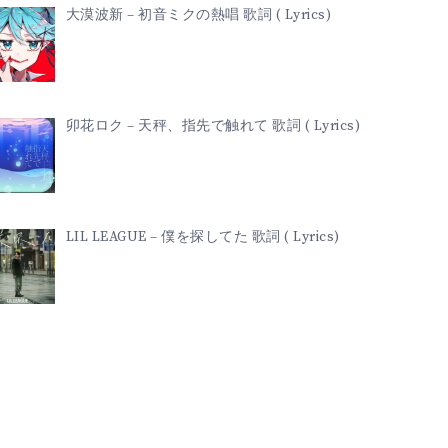
大漠波新 – 初音ミクの熱唱 歌詞 ( Lyrics)
卯花ロク – 天秤、指先で触れて 歌詞 ( Lyrics)
LIL LEAGUE – 僕を探してた 歌詞 ( Lyrics)