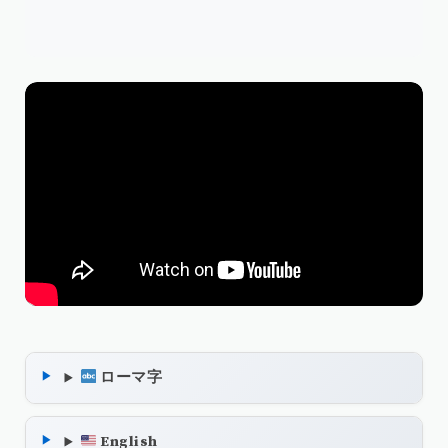
ローマ字
English