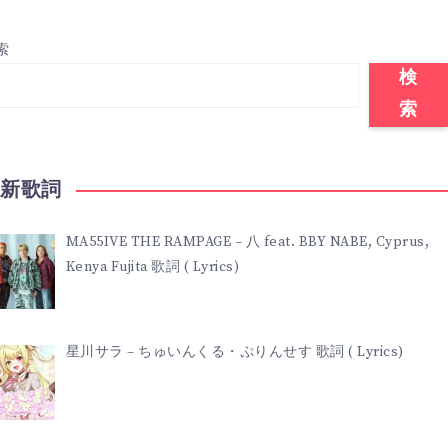
索
検
索
最新歌詞
MA55IVE THE RAMPAGE – 八 feat. BBY NABE, Cyprus,
Kenya Fujita 歌詞 ( Lyrics)
星川サラ – ちゅいんくる・ぷりんせす 歌詞 ( Lyrics)