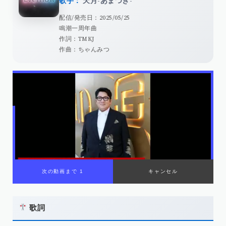
歌手：
天月-あまつき-
配信/発売日：2025/05/25
鳴潮一周年曲
作詞：TMKJ
作曲：ちゃんみつ
歌詞