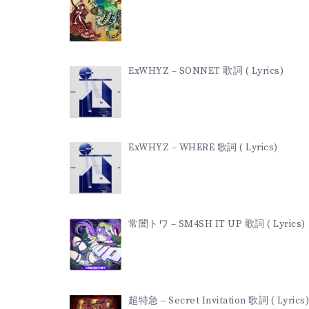
ExWHYZ – SONNET 歌詞 ( Lyrics)
ExWHYZ – WHERE 歌詞 ( Lyrics)
常闇トワ – SM4SH IT UP 歌詞 ( Lyrics)
超特急 – Secret Invitation 歌詞 ( Lyrics)