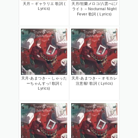
天月 – ギャラリエ 歌詞 (
天月/狂蘭メロコ/八雲べに/
Lyrics)
ライト – Nocturnal Night
Fever 歌詞 ( Lyrics)
天月-あまつき- – しゃった
天月-あまつき- – オモカレ
ーちゃんすっ! 歌詞 (
注意報! 歌詞 ( Lyrics)
Lyrics)