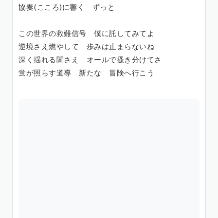
協奏(こころ)に響く ずっと
この世界の救難信号 僕に託してみてよ
逆境さえ燃やして 歩みは止まらないね
深く揺れる闇さえ オールで搔き分けてさ
蛍が照らす道導 新たな 冒険へ行こう