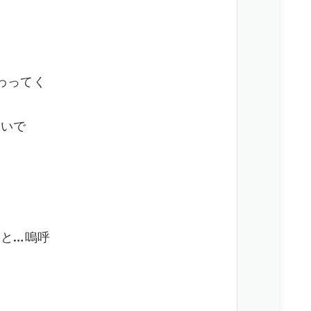
わってく
繋いで
と…嗚呼