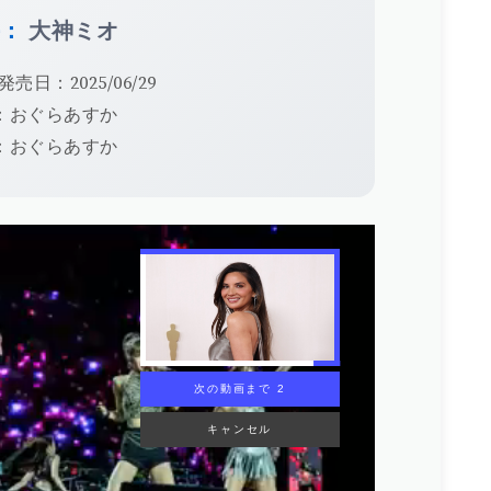
手：
大神ミオ
発売日：2025/06/29
：おぐらあすか
：おぐらあすか
次の動画まで 1
キャンセル