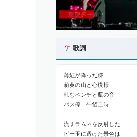
歌詞
薄紅が降った跡
萌黄の山と心模様
軋むベンチと瓶の音
バス停 午後二時
流すラムネを反射した
ビー玉に透けた景色は