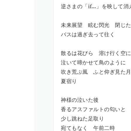
逆さまの「if…」を映して消
未来展望 眩む閃光 閉じ
バスは過ぎ去って往く
散るは花びら 溶け行く空
泣いて啼かせて鳥のように
吹き荒ぶ風 ふと仰ぎ見た
夏宿り
神様の泣いた後
香るアスファルトの匂いと
少し跳ねた足取り
宛てもなく 午前二時