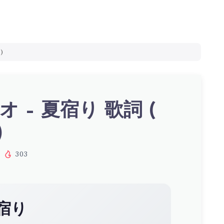
)
 – 夏宿り 歌詞 (
)
303
宿り