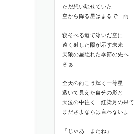
ただ想い馳せていた
空から降る星はまるで 雨
寝そべる道で泳いだ空に
遠く射した陽が示す未来
天狼の星隠れた季節の先へ
さぁ
全天の向こう輝く一等星
透いて見えた自分の影と
天泣の中往く 紅染月の果
まださよならは言わないよ
「じゃあ またね」