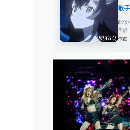
歌
配信/
作詞
作曲