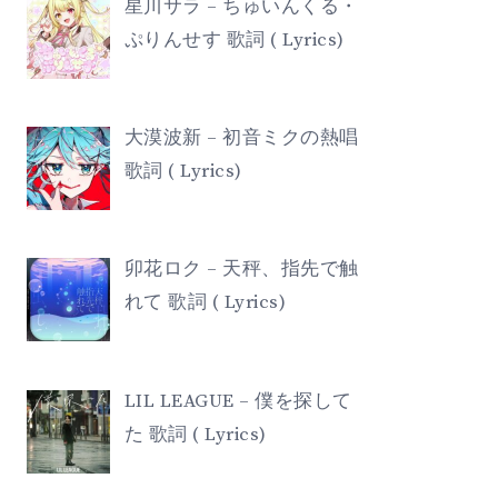
星川サラ – ちゅいんくる・
ぷりんせす 歌詞 ( Lyrics)
大漠波新 – 初音ミクの熱唱
歌詞 ( Lyrics)
卯花ロク – 天秤、指先で触
れて 歌詞 ( Lyrics)
LIL LEAGUE – 僕を探して
た 歌詞 ( Lyrics)