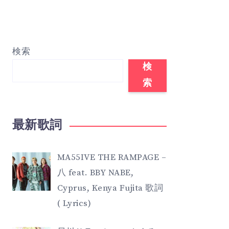
検索
検
索
最新歌詞
MA55IVE THE RAMPAGE –
八 feat. BBY NABE,
Cyprus, Kenya Fujita 歌詞
( Lyrics)