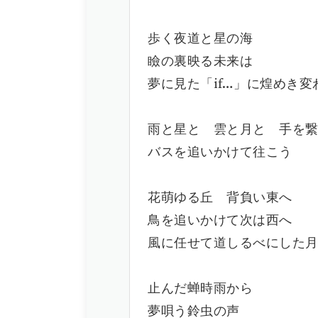
歩く夜道と星の海
瞼の裏映る未来は
夢に見た「if…」に煌めき変
雨と星と 雲と月と 手を
バスを追いかけて往こう
花萌ゆる丘 背負い東へ
鳥を追いかけて次は西へ
風に任せて道しるべにした月
止んだ蝉時雨から
夢唄う鈴虫の声