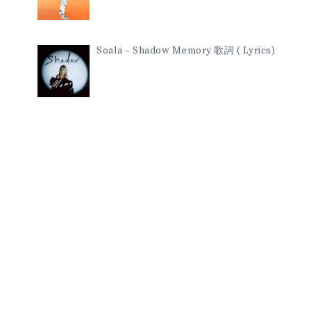
Soala – Shadow Memory 歌詞 ( Lyrics)