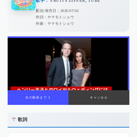
歌手：
FRUITS ZIPPER
,
TUBE
配信/発売日：2025/07/02
作詞：ヤマモトショウ
作曲：ヤマモトショウ
次の動画まで 1
キャンセル
歌詞