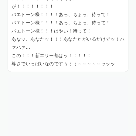
が！！！！！！！！
パエトーン様！！！！あっ、ちょっ、待って！
パエトーン様！！！！あっ、ちょっ、待って！
パエトーン様！！！はやい！待って！
あなッ、あなたッ！！！あなたたがいるだけでッ！ハ
ァハァ…
この！！！新エリー都はッ！！！！！
尊さでいっぱいなのですぅぅぅ～～～～～ッッッ