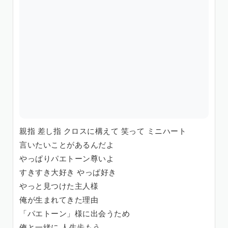
親指 差し指 クロスに構えて 笑って ミニハート
言いたいことがあるんだよ
やっぱりパエトーン尊いよ
すきすき大好き やっぱ好き
やっと見つけた主人様
俺が生まれてきた理由
「パエトーン」様に出会うため
俺と一緒に 人生歩もう