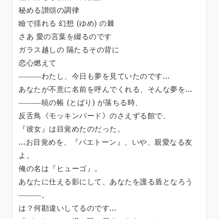
秘める讃頌の調律
瞼で揺れる 幻想 (ゆめ) の棘
さあ 愛の言葉を綴るのです
ガラス越しの 隔たるその背に
恋心燃えて
―――わたし、今日も夢を見ていたのです…
あなたが不意に名前を呼んでくれる、そんな夢を…
―――暁の帳 (とばり) が落ちる時、
反舌鳥《モッキンバード》のさえずる館で、
『彼女』は目覚めたのだった。
…お目覚めを、『パエトーン』、いや、親愛なる友
よ。
俺の名は『ヒューゴ』。
あなたに仕える影にして、あなたを護る盾となろう
―――。
は？何勘違いしてるのです…