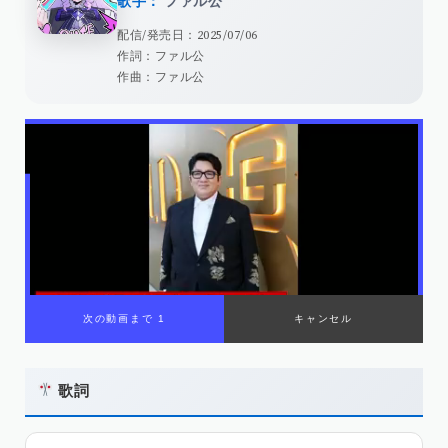
歌手：
ファル公
配信/発売日：2025/07/06
作詞：ファル公
作曲：ファル公
歌詞