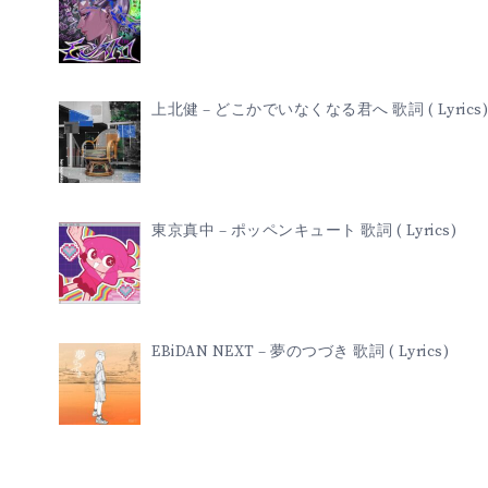
上北健 – どこかでいなくなる君へ 歌詞 ( Lyrics)
東京真中 – ポッペンキュート 歌詞 ( Lyrics)
EBiDAN NEXT – 夢のつづき 歌詞 ( Lyrics)