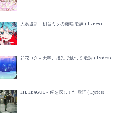
大漠波新 – 初音ミクの熱唱 歌詞 ( Lyrics)
卯花ロク – 天秤、指先で触れて 歌詞 ( Lyrics)
LIL LEAGUE – 僕を探してた 歌詞 ( Lyrics)