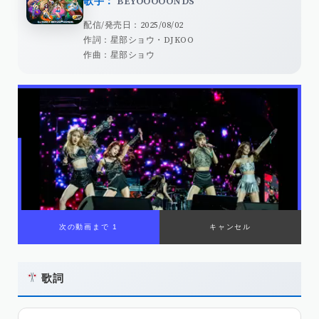
歌手：
BEYOOOOONDS
配信/発売日：2025/08/02
作詞：星部ショウ・DJKOO
作曲：星部ショウ
歌詞