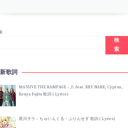
索
検
索
最新歌詞
MA55IVE THE RAMPAGE – 八 feat. BBY NABE, Cyprus,
Kenya Fujita 歌詞 ( Lyrics)
星川サラ – ちゅいんくる・ぷりんせす 歌詞 ( Lyrics)