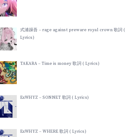
式浦躁吾 – rage against preware royal crown 歌詞 (
Lyrics)
TAKARA – Time is money 歌詞 ( Lyrics)
ExWHYZ – SONNET 歌詞 ( Lyrics)
ExWHYZ – WHERE 歌詞 ( Lyrics)