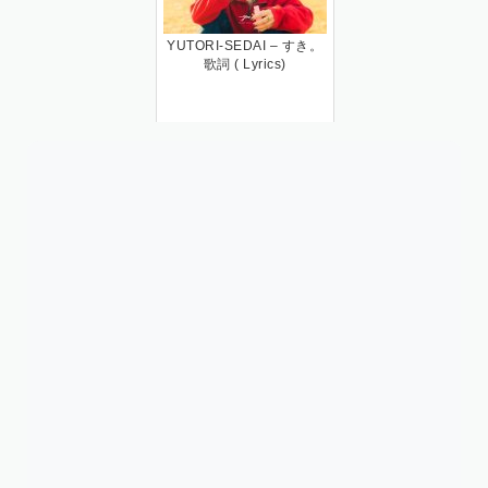
YUTORI-SEDAI – すき。
歌詞 ( Lyrics)