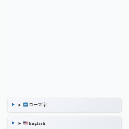
ローマ字
English