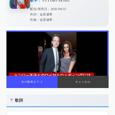
歌手：
YUTORI-SEDAI
配信/発売日：2025/08/13
作詞：金原遼希
作曲：金原遼希
次の動画まで 1
キャンセル
歌詞