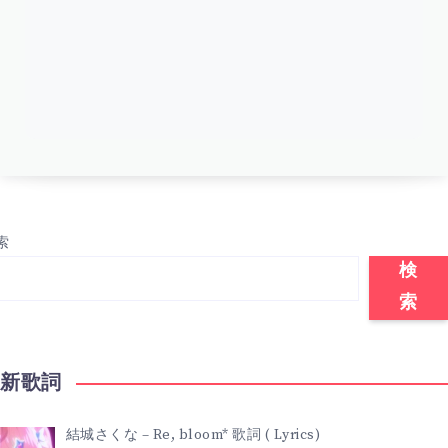
索
検
索
最新歌詞
結城さくな – Re, bloom* 歌詞 ( Lyrics)