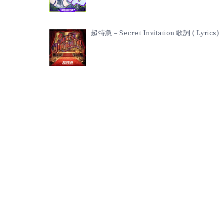
超特急 – Secret Invitation 歌詞 ( Lyrics)