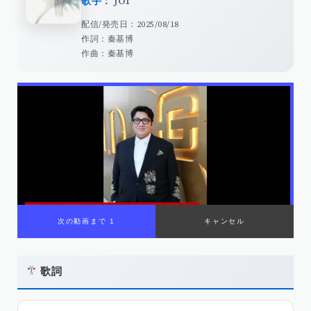
歌手：
JO1
配信/発売日：2025/08/18
作詞：秦基博
作曲：秦基博
次の動画まで 1
キャンセル
歌詞