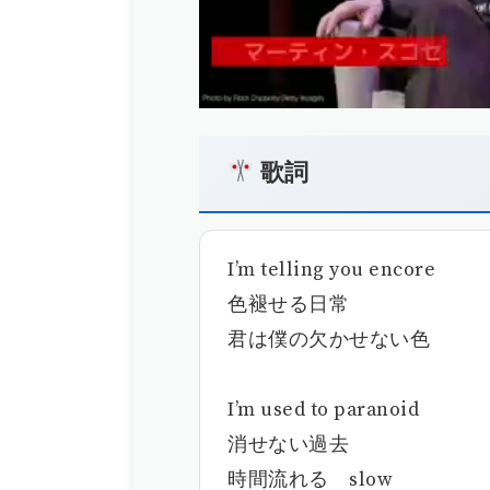
歌詞
I’m telling you encore
色褪せる日常
君は僕の欠かせない色
I’m used to paranoid
消せない過去
時間流れる slow