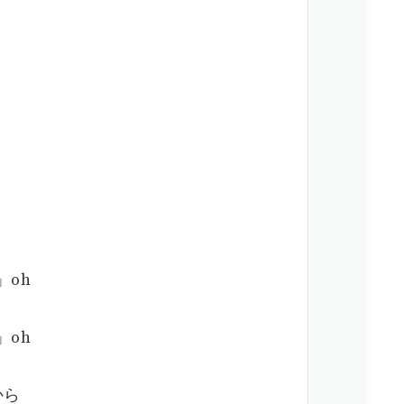
？」oh
？」oh
から