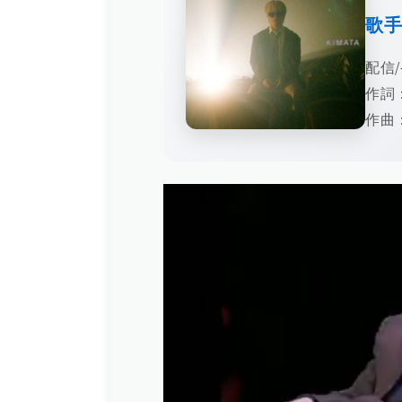
歌
配信/
作詞：
作曲：