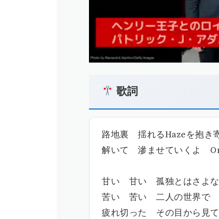
00:00
/
00:59
歌詞
路地裏 揺れるHazeを抱き
解いて 滲ませていくよ On 
甘い 甘い 孤独とはさよ
苦い 苦い 二人の世界で
疲れ切った その目から見てて