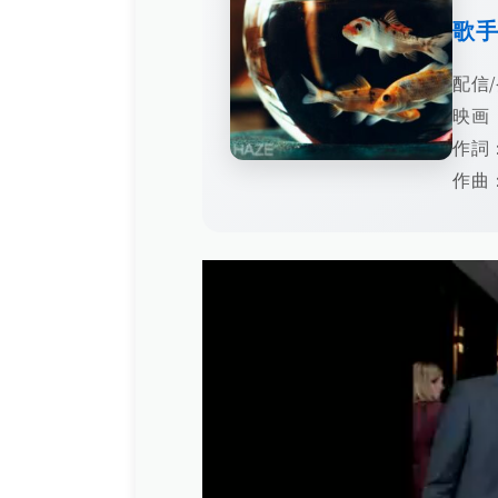
歌
配信/
映画
作詞
作曲：