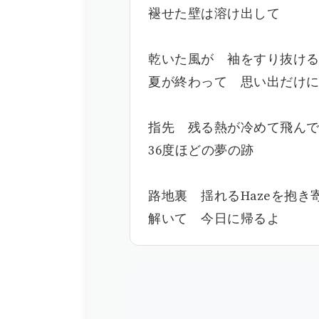
褪せた壁は溶け出して
乾いた風が 袖をすり抜け
夏が終わって 思い出だけ
指先 残る熱が冷めて飛ん
36度ほどの夢の跡
路地裏 揺れるHazeを抱き
解いて 今日に帰るよ