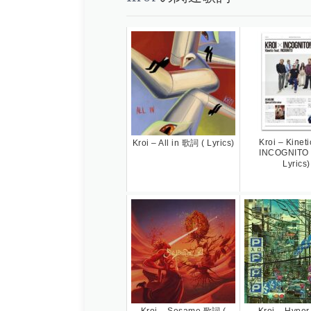
Kroi – Kineti
Kroi – All in 歌詞 ( Lyrics)
INCOGNITO
Lyrics)