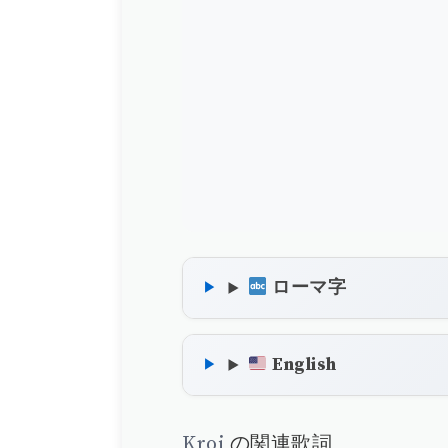
ローマ字
English
Kroi
の関連歌詞