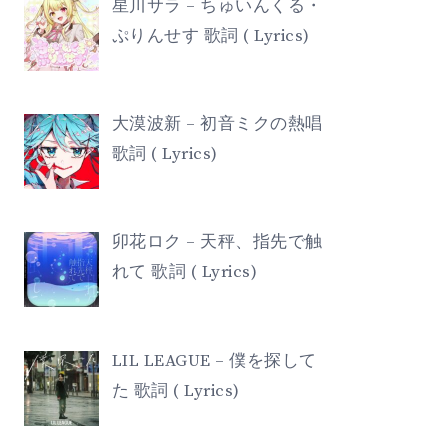
星川サラ – ちゅいんくる・
ぷりんせす 歌詞 ( Lyrics)
大漠波新 – 初音ミクの熱唱
歌詞 ( Lyrics)
卯花ロク – 天秤、指先で触
れて 歌詞 ( Lyrics)
LIL LEAGUE – 僕を探して
た 歌詞 ( Lyrics)