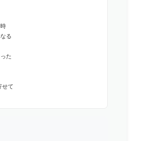
る時
になる
でった
寄せて