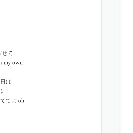
寄せて
my own
の日は
うに
てよ oh