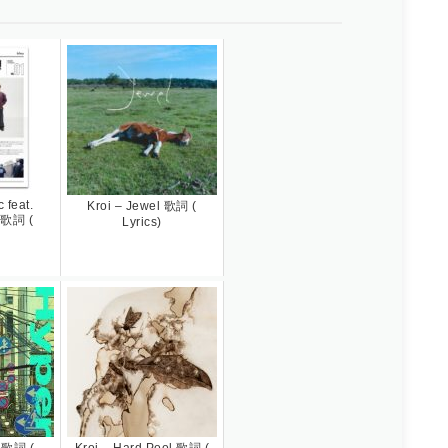
c feat.
Kroi – Jewel 歌詞 (
 歌詞 (
Lyrics)