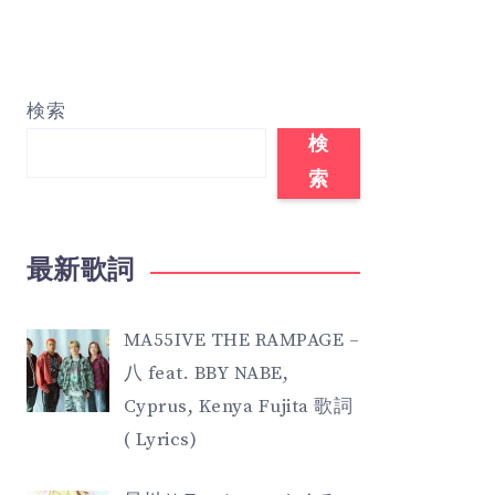
検索
検
索
最新歌詞
MA55IVE THE RAMPAGE –
八 feat. BBY NABE,
Cyprus, Kenya Fujita 歌詞
( Lyrics)