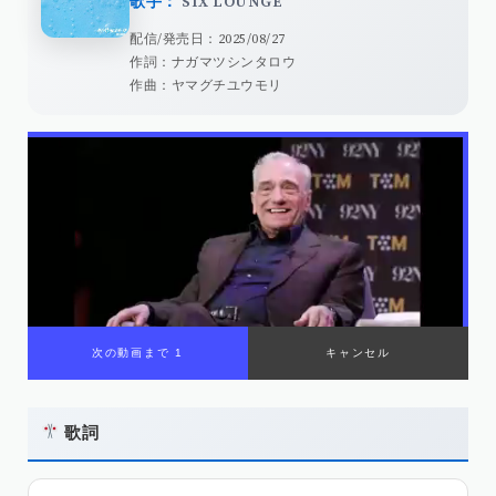
歌手：
SIX LOUNGE
配信/発売日：2025/08/27
作詞：ナガマツシンタロウ
作曲：ヤマグチユウモリ
次の動画まで 1
キャンセル
歌詞