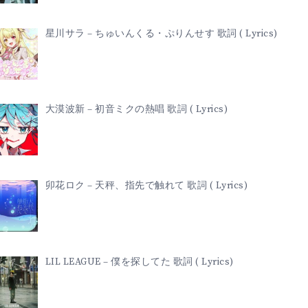
星川サラ – ちゅいんくる・ぷりんせす 歌詞 ( Lyrics)
大漠波新 – 初音ミクの熱唱 歌詞 ( Lyrics)
卯花ロク – 天秤、指先で触れて 歌詞 ( Lyrics)
LIL LEAGUE – 僕を探してた 歌詞 ( Lyrics)