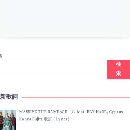
索
検
索
最新歌詞
MA55IVE THE RAMPAGE – 八 feat. BBY NABE, Cyprus,
Kenya Fujita 歌詞 ( Lyrics)