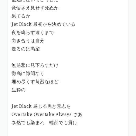
覚悟さえ見せず死ぬか
果てるか
Jet Black 最初から決めている
夜を鳴らす遠くまで
向き合うは自分
走るのは渇望
無慈悲に見下ろすだけ
徹底に隙間なく
埋め尽くす苛烈なほど
生粋の
Jet Black 感じる黒き意志を
Overtake Overtake Always さあ
泰然でも染まれ 端然でも貫け