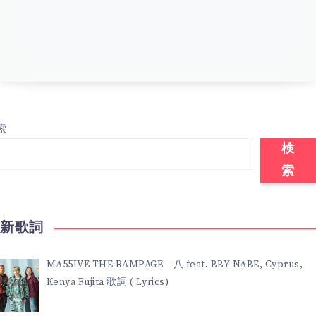
索
検
索
最新歌詞
MA55IVE THE RAMPAGE – 八 feat. BBY NABE, Cyprus,
Kenya Fujita 歌詞 ( Lyrics)