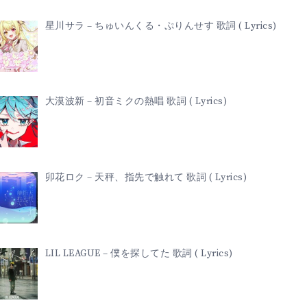
星川サラ – ちゅいんくる・ぷりんせす 歌詞 ( Lyrics)
大漠波新 – 初音ミクの熱唱 歌詞 ( Lyrics)
卯花ロク – 天秤、指先で触れて 歌詞 ( Lyrics)
LIL LEAGUE – 僕を探してた 歌詞 ( Lyrics)