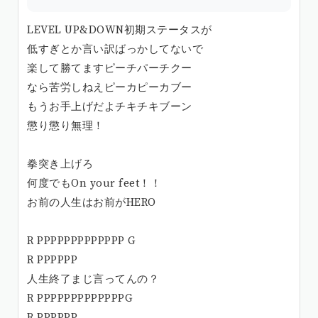
LEVEL UP&DOWN初期ステータスが
低すぎとか言い訳ばっかしてないで
楽して勝てますピーチパーチクー
なら苦労しねえピーカピーカブー
もうお手上げだよチキチキブーン
懲り懲り無理！
拳突き上げろ
何度でもOn your feet！！
お前の人生はお前がHERO
R PPPPPPPPPPPPP G
R PPPPPP
人生終了まじ言ってんの？
R PPPPPPPPPPPPPG
R PPPPPP