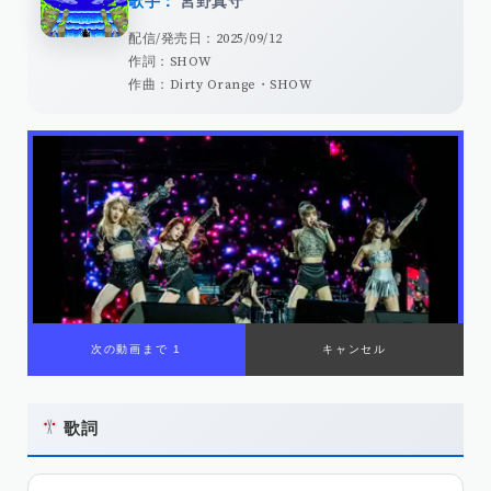
歌手：
宮野真守
配信/発売日：2025/09/12
作詞：SHOW
作曲：Dirty Orange・SHOW
00:00
/
01:08
歌詞