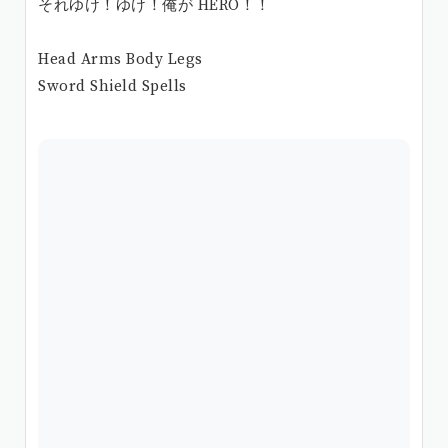
それゆけ！ゆけ！俺が HERO！！
Head Arms Body Legs
Sword Shield Spells