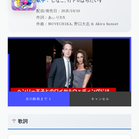
歌手：
しなこ
,
竹下☆ぱらだいす
配信/発売日：2025/10/10
作詞：あぃりDX
作曲：NOVECHIKA, 野口大志 & Akira Sunset
歌詞