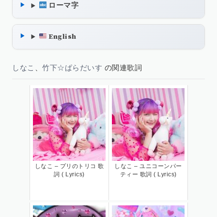
ローマ字
English
しなこ
、
竹下☆ぱらだいす
の関連歌詞
しなこ – プリのトリコ 歌
しなこ – ユニコーンパー
詞 ( Lyrics)
ティー 歌詞 ( Lyrics)