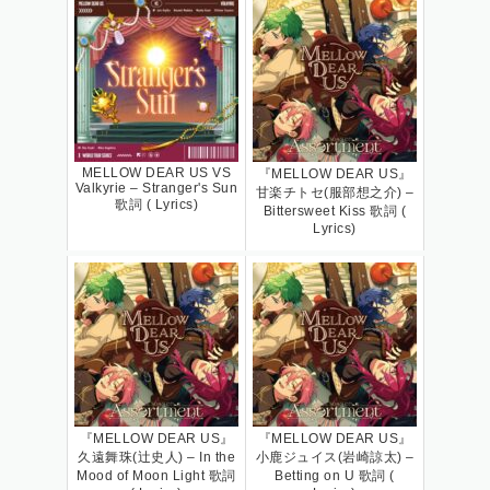
MELLOW DEAR US VS
『MELLOW DEAR US』
Valkyrie – Stranger's Sun
甘楽チトセ(服部想之介) –
歌詞 ( Lyrics)
Bittersweet Kiss 歌詞 (
Lyrics)
『MELLOW DEAR US』
『MELLOW DEAR US』
久遠舞珠(辻史人) – In the
小鹿ジュイス(岩崎諒太) –
Mood of Moon Light 歌詞
Betting on U 歌詞 (