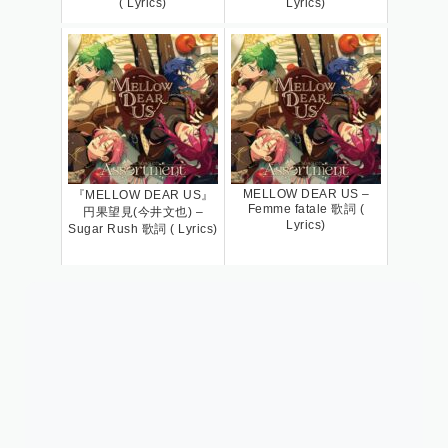
( Lyrics)
Lyrics)
MELLOW DEAR US –
『MELLOW DEAR US』
Femme fatale 歌詞 (
円果望見(今井文也) –
Lyrics)
Sugar Rush 歌詞 ( Lyrics)