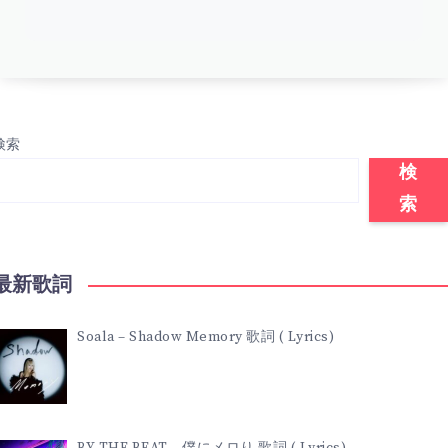
検索
検
索
最新歌詞
Soala – Shadow Memory 歌詞 ( Lyrics)
BY THE BEAT – 僕にメロり 歌詞 ( Lyrics)