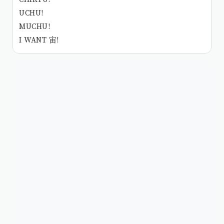
UCHU!
MUCHU!
I WANT 宙!