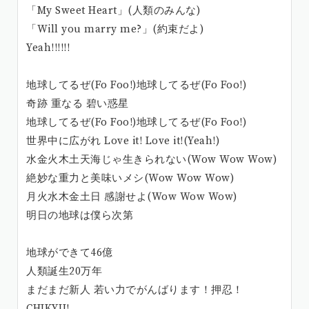
「My Sweet Heart」(人類のみんな)
「Will you marry me?」(約束だよ)
Yeah!!!!!!
地球してるぜ(Fo Foo!)地球してるぜ(Fo Foo!)
奇跡 重なる 碧い惑星
地球してるぜ(Fo Foo!)地球してるぜ(Fo Foo!)
世界中に広がれ Love it! Love it!(Yeah!)
水金火木土天海じゃ生きられない(Wow Wow Wow)
絶妙な重力と美味いメシ(Wow Wow Wow)
月火水木金土日 感謝せよ(Wow Wow Wow)
明日の地球は僕ら次第
地球ができて46億
人類誕生20万年
まだまだ新人 若い力でがんばります！押忍！
CHIKYU!