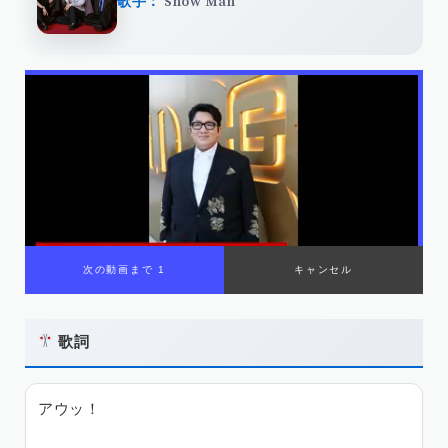
歌手：
Snow Man
歌詞
アウッ！