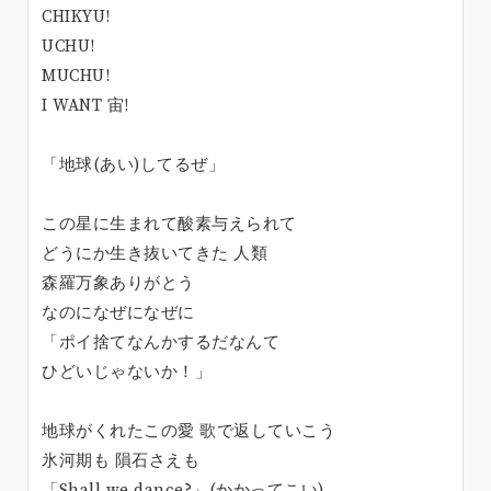
CHIKYU!
UCHU!
MUCHU!
I WANT 宙!
「地球(あい)してるぜ」
この星に生まれて酸素与えられて
どうにか生き抜いてきた 人類
森羅万象ありがとう
なのになぜになぜに
「ポイ捨てなんかするだなんて
ひどいじゃないか！」
地球がくれたこの愛 歌で返していこう
氷河期も 隕石さえも
「Shall we dance?」(かかってこい)