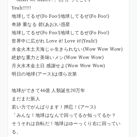
Yeah!!!!!!
地球してるぜ(Fo Foo!)地球してるぜ(Fo Foo!)
奇跡 重なる 碧(あお)い惑星
地球してるぜ(Fo Foo!)地球してるぜ(Fo Foo!)
世界中に広がれ Love it! Love it!(Yeah!)
水金火木土天海じゃ生きられない(Wow Wow Wow)
絶妙な重力と美味いメシ(Wow Wow Wow)
月火水木金土日 感謝せよ(Wow Wow Wow)
明日の地球(アース)は僕ら次第
地球ができて46億 人類誕生20万年
まだまだ新人
若い力でがんばります！押忍！(アース)
「みんな！地球はなんで回ってるか知ってるか？
そうそれは自転だ！地球はゆーっくり右に回ってい
る。