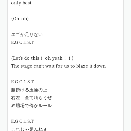
only best
(Oh-oh)
エゴが足りない
E.G.O.1.S.T
(Let’s do this！ oh yeah！！)
The stage can’t wait for us to blaze it down
E.G.O.1.S.T
腰掛ける玉座の上
右左 全て喰らうぜ
独壇場で俺がルール
E.G.O.1.S.T
これじゃ足んねぇ