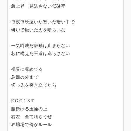
急上昇 見逃さない低確率
毎夜毎晩泣いた塞いだ暗い中で
研いで磨いた刃を喰らいな
一気呵成だ鼓動は止まらない
芯に構えた王道は逸らさない
視界に収めてる
鳥籠の外まで
切っ先を突き立てたら
E.G.O.1.S.T
腰掛ける玉座の上
右左 全て喰らうぜ
独壇場で俺がルール