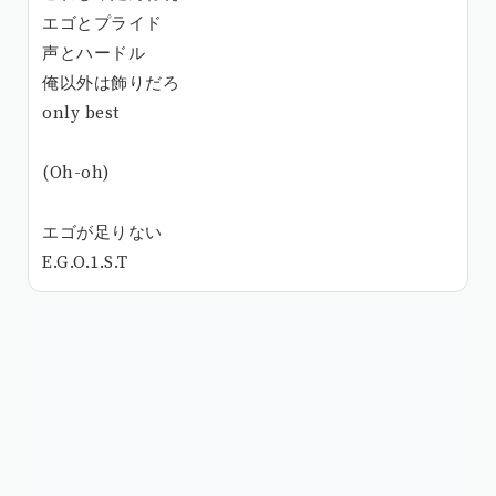
エゴとプライド
声とハードル
俺以外は飾りだろ
only best
(Oh-oh)
エゴが足りない
E.G.O.1.S.T