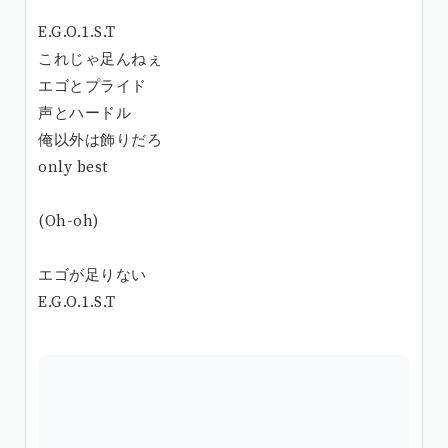
E.G.O.1.S.T
これじゃ足んねぇ
エゴとプライド
声とハードル
俺以外は飾りだろ
only best
(Oh-oh)
エゴが足りない
E.G.O.1.S.T