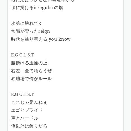
頂に掲げるirregularの旗
次第に壊れてく
常識が育ったreign
時代を塗り替える you know
E.G.O.1.S.T
腰掛ける玉座の上
右左 全て喰らうぜ
独壇場で俺がルール
E.G.O.1.S.T
これじゃ足んねぇ
エゴとプライド
声とハードル
俺以外は飾りだろ