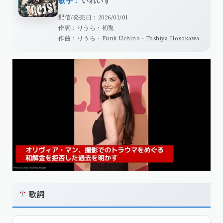
歌手：
いれいす
配信/発売日：2026/01/01
作詞：りうら・初兎
作曲：りうら・Funk Uchino・Toshiya Hosokawa
歌詞