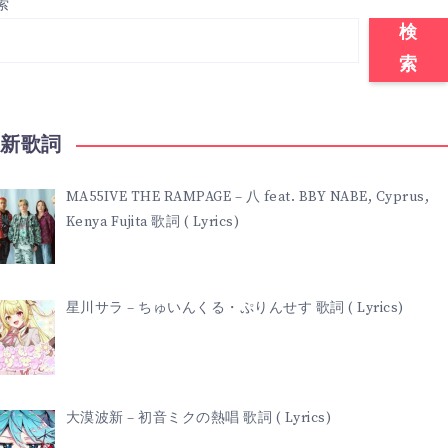
索
検
索
最新歌詞
MA55IVE THE RAMPAGE – 八 feat. BBY NABE, Cyprus,
Kenya Fujita 歌詞 ( Lyrics)
星川サラ – ちゅいんくる・ぷりんせす 歌詞 ( Lyrics)
大漠波新 – 初音ミクの熱唱 歌詞 ( Lyrics)