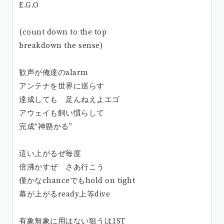
E.G.O
(count down to the top
breakdown the sense)
歓声が俺達のalarm
アンテナを世界に巡らす
達成しても 足んねえよエゴ
アウェイも飼い慣らして
完成“神懸かる”
這い上がるぜ毎度
倍沸かすぜ さあ行こう
僅かなchanceでもhold on tight
幕が上がるready上等dive
有象無象に用はない狙うは1ST