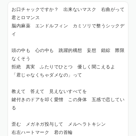
お口チャックですか？ 出来ないマスク 右曲がって
君とロマンス
脳内麻薬 エンドルフィン カミソリで整うシックデ
イ
頭の中も 心の中も 跳躍的構想 妄想 錯綜 際限
なくそう
拒絶 真実 ふたりでひとつ 優しく聞こえるよ
「君じゃなくちゃダメなの」って
教えて 答えて 見えないすべてを
鍵付きのドアを叩く愛憎 この身体 五感で恋してい
る
歪む メガネガ投与して メルヘラトキシン
右左ハートマーク 君の首輪