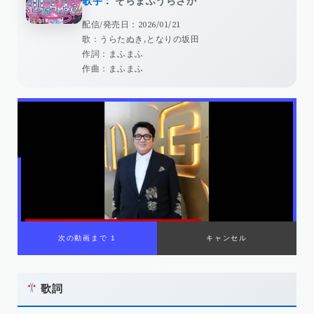
歌手：
そらまふうらさか
配信/発売日：2026/01/21
歌：うらたぬき,となりの坂田
作詞：まふまふ
作曲：まふまふ
歌詞