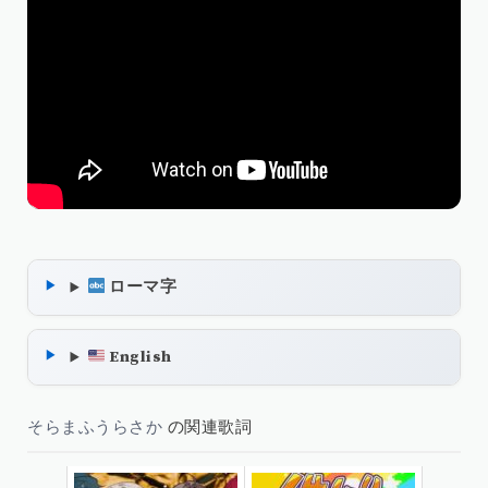
ローマ字
English
そらまふうらさか
の関連歌詞