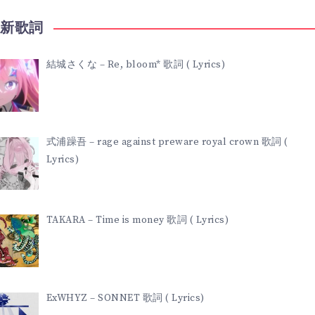
最新歌詞
結城さくな – Re, bloom* 歌詞 ( Lyrics)
式浦躁吾 – rage against preware royal crown 歌詞 (
Lyrics)
TAKARA – Time is money 歌詞 ( Lyrics)
ExWHYZ – SONNET 歌詞 ( Lyrics)