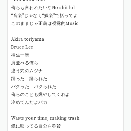
俺らも言われたいなNo shit lol
“音楽”じゃなく“娯楽”で括ってよ
このままじゃ正義は視覚的Music
Akira toriyama
Bruce Lee
桐生一馬
肩並べる俺ら
違う穴のムジナ
踊った 踊られた
パクった パクられた
俺らのことも燃やしてくれよ
冷めてんだよバカ
Waste your time, making trash
鏡に映ってる自分を称賛