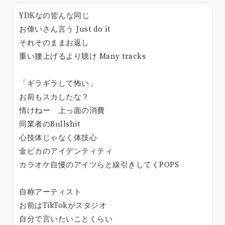
YDKなの皆んな同じ
お偉いさん言う Just do it
それそのままお返し
重い腰上げるより聴け Many tracks
「ギラギラして怖い」
お前もスカしたな？
情けねー 上っ面の消費
同業者のBullshit
心技体じゃなく体技心
金ピカのアイデンティティ
カラオケ自慢のアイツらと線引きしてくPOPS
自称アーティスト
お前はTikTokがスタジオ
自分で言いたいことくらい