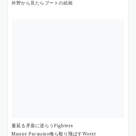
外野から見たらブートの絵画
蔓延る矛盾に逆らうFighters
Manny Pacquiao俺ら殴り飛ばすWorst