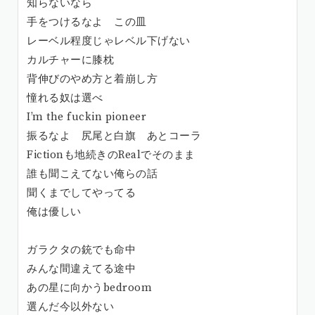
知らないなら
手をつけるなよ この皿
レーベル程度じゃレベル下げない
カルチャーに膝枕
背伸びのやめ方と着崩し方
憧れる奴は選べ
I’m the fuckin pioneer
振るなよ 尻尾と白旗 あとコーラ
Fictionも地続きのRealでそのまま
誰も聞こえてない俺らの話
聞くまでしてやってる
俺は優しい
ガラクタの銃でも命中
みんな間違えてる途中
あの星に向かうbedroom
選んだ今以外ない