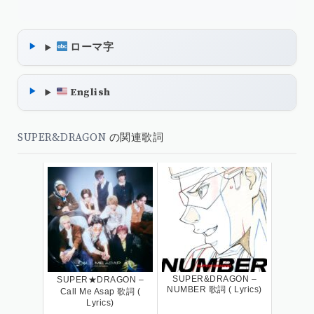
ローマ字
English
SUPER&DRAGON
の関連歌詞
SUPER&DRAGON –
SUPER★DRAGON –
NUMBER 歌詞 ( Lyrics)
Call Me Asap 歌詞 (
Lyrics)