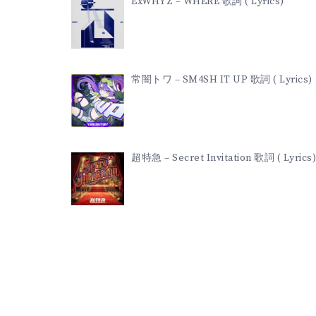
ExWHYZ – WHERE 歌詞 ( Lyrics)
常闇トワ – SM4SH IT UP 歌詞 ( Lyrics)
超特急 – Secret Invitation 歌詞 ( Lyrics)