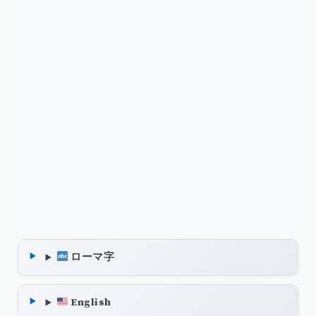
ローマ字
English