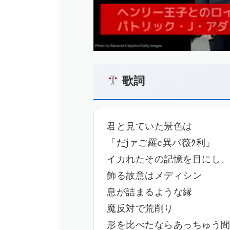
歌詞
君と見ていた景色は
「だjァご羅e異バ薇ｸ利」
イカれたその記憶を目にし
飾る故意はメディシン
息が詰まるような縁
魔反対で荒削り
形を比べたならあっちゅう