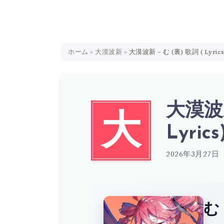
ホーム
»
大漠波新
»
大漠波新 – む (裏) 歌詞 ( Lyrics
大漠波新
大
Lyrics
2026年3月27日
む 