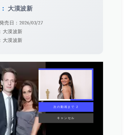
手：
大漠波新
発売日：2026/03/27
：大漠波新
：大漠波新
次の動画まで 1
キャンセル