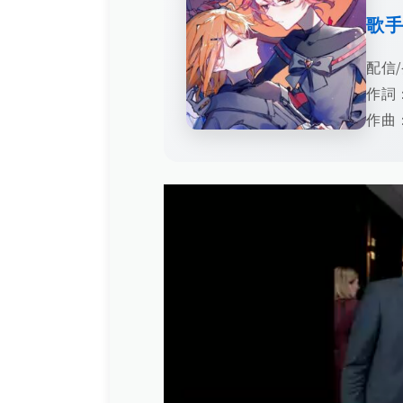
歌
配信/
作詞
作曲