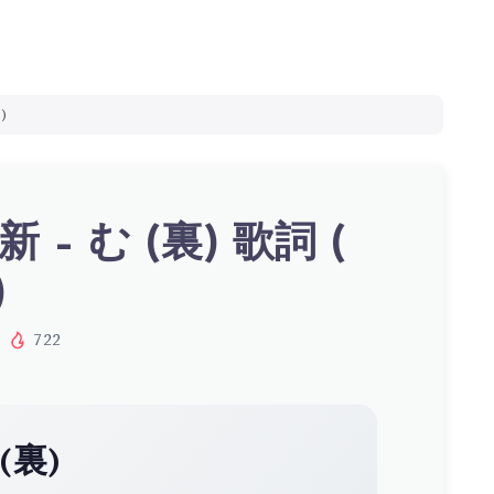
)
 – む (裏) 歌詞 (
)
722
(裏)