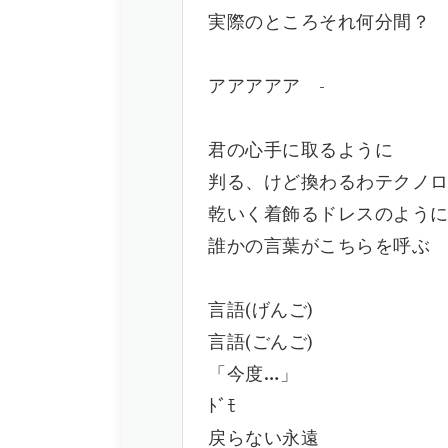
実際のところそれ何分間？
アアアアア -
君の心手に取るように
判る、けど換わるわテクノ
乾いく着飾るドレスのよう
誰かの言葉がこちらを呼ぶ
言語(げんご)
言語(ごんご)
「今度…」
ﾄﾞﾓ
戻らない永遠