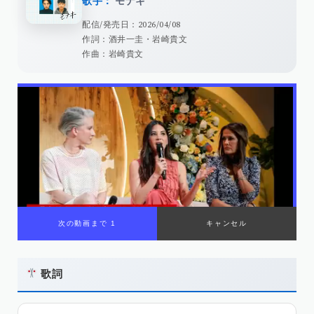
歌手：
モナキ
配信/発売日：2026/04/08
作詞：酒井一圭・岩崎貴文
作曲：岩崎貴文
次の動画まで 1
キャンセル
歌詞