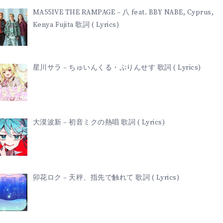
MA55IVE THE RAMPAGE – 八 feat. BBY NABE, Cyprus,
Kenya Fujita 歌詞 ( Lyrics)
星川サラ – ちゅいんくる・ぷりんせす 歌詞 ( Lyrics)
大漠波新 – 初音ミクの熱唱 歌詞 ( Lyrics)
卯花ロク – 天秤、指先で触れて 歌詞 ( Lyrics)