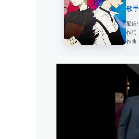
歌
配信/
作詞：
作曲：