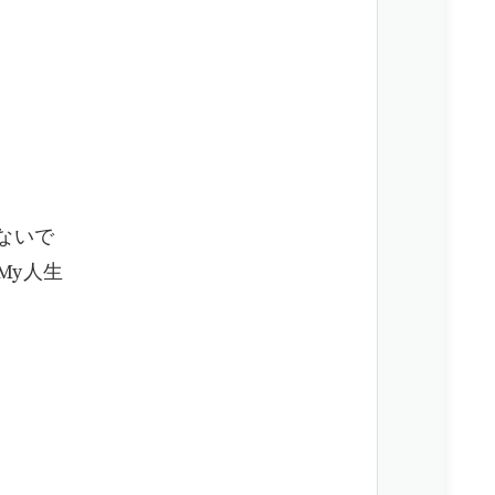
わないで
 My人生
て