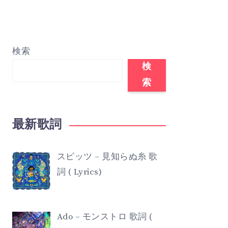
検索
検
索
最新歌詞
スピッツ – 見知らぬ糸 歌
詞 ( Lyrics)
Ado – モンストロ 歌詞 (