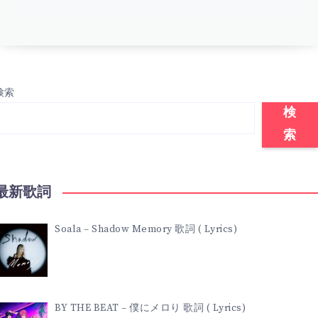
検索
検
索
最新歌詞
Soala – Shadow Memory 歌詞 ( Lyrics)
BY THE BEAT – 僕にメロり 歌詞 ( Lyrics)