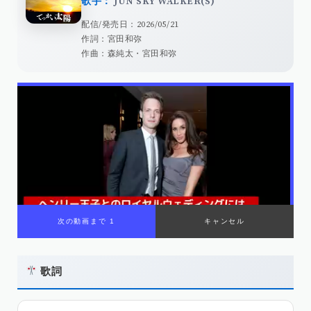
歌手：
JUN SKY WALKER(S)
配信/発売日：2026/05/21
作詞：宮田和弥
作曲：森純太・宮田和弥
次の動画まで 1
キャンセル
歌詞